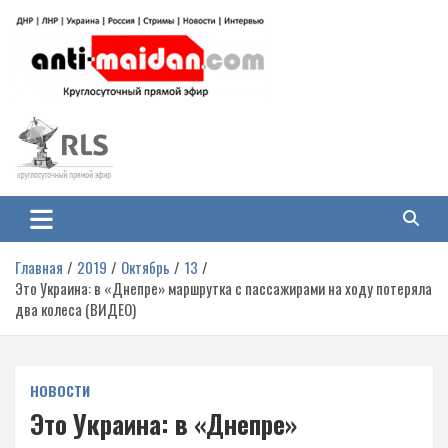
Перейти
к
содержимому
Антимайдан: Гражданская война
На сайте 'Антимайдан' вы найдете самые свежие новости и аналитику о
гражданской войне на Украине, включая события в Новороссии, ДНР,
на Украине
ЛНР и других регионах.
Главная
2019
Октябрь
13
Это Украина: в «Днепре» маршрутка с пассажирами на ходу потеряла
два колеса (ВИДЕО)
НОВОСТИ
Это Украина: в «Днепре»