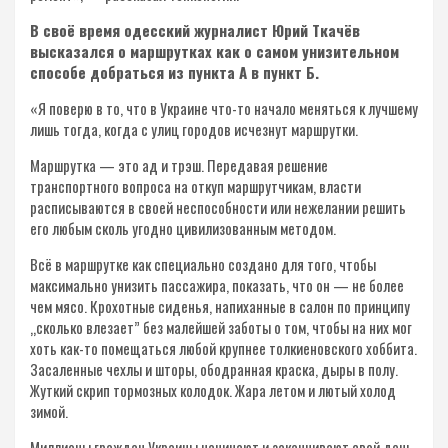
В своё время одесский журналист Юрий Ткачёв
высказался о маршрутках как о самом унизительном
способе добраться из пункта А в пункт Б.
«Я поверю в то, что в Украине что-то начало меняться к лучшему
лишь тогда, когда с улиц городов исчезнут маршрутки.
Маршрутка — это ад и трэш. Передавая решение
транспортного вопроса на откуп маршрутчикам, власти
расписываются в своей неспособности или нежелании решить
его любым сколь угодно цивилизованным методом.
Всё в маршрутке как специально создано для того, чтобы
максимально унизить пассажира, показать, что он — не более
чем мясо. Крохотные сиденья, напиханные в салон по принципу
„сколько влезает” без малейшей заботы о том, чтобы на них мог
хоть как-то помещаться любой крупнее толкиеновского хоббита.
Засаленные чехлы и шторы, ободранная краска, дыры в полу.
Жуткий скрип тормозных колодок. Жара летом и лютый холод
зимой.
Миллионы граждан Украины начинают и заканчивают свой день