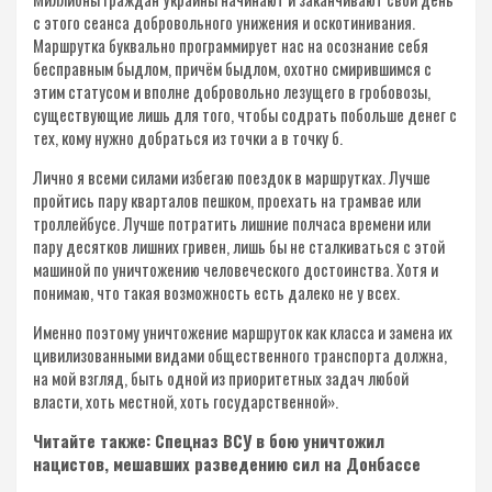
с этого сеанса добровольного унижения и оскотинивания.
Маршрутка буквально программирует нас на осознание себя
бесправным быдлом, причём быдлом, охотно смирившимся с
этим статусом и вполне добровольно лезущего в гробовозы,
существующие лишь для того, чтобы содрать побольше денег с
тех, кому нужно добраться из точки а в точку б.
Лично я всеми силами избегаю поездок в маршрутках. Лучше
пройтись пару кварталов пешком, проехать на трамвае или
троллейбусе. Лучше потратить лишние полчаса времени или
пару десятков лишних гривен, лишь бы не сталкиваться с этой
машиной по уничтожению человеческого достоинства. Хотя и
понимаю, что такая возможность есть далеко не у всех.
Именно поэтому уничтожение маршруток как класса и замена их
цивилизованными видами общественного транспорта должна,
на мой взгляд, быть одной из приоритетных задач любой
власти, хоть местной, хоть государственной».
Читайте также: Спецназ ВСУ в бою уничтожил
нацистов, мешавших разведению сил на Донбассе