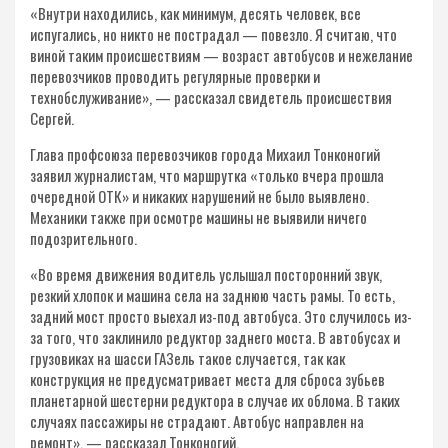
«Внутри находились, как минимум, десять человек, все
испугались, но никто не пострадал — повезло. Я считаю, что
виной таким происшествиям — возраст автобусов и нежелание
перевозчиков проводить регулярные проверки и
технобслуживание», — рассказал свидетель происшествия
Сергей.
Глава профсоюза перевозчиков города Михаил Тонконогий
заявил журналистам, что маршрутка «только вчера прошла
очередной ОТК» и никаких нарушений не было выявлено.
Механики также при осмотре машины не выявили ничего
подозрительного.
«Во время движения водитель услышал посторонний звук,
резкий хлопок и машина села на заднюю часть рамы. То есть,
задний мост просто выехал из-под автобуса. Это случилось из-
за того, что заклинило редуктор заднего моста. В автобусах и
грузовиках на шасси ГАЗель такое случается, так как
конструкция не предусматривает места для сброса зубьев
планетарной шестерни редуктора в случае их облома. В таких
случаях пассажиры не страдают. Автобус направлен на
ремонт», — рассказал Тонконогий.