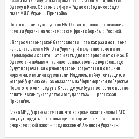
визита на Украину, запланированного на 31 октября, посетит
Одессу и Киев. Об этом в эфире «Радио свобода» сообщил
глава МИД Украины Пристайко.
По его словам, руководство НАТО заинтересовано в оказании
помощи Украине на черноморском фронте борьбы с Россией.
«Вопрос черноморской безопасности – это как раз и есть тема
нынешнего визита НАТО на Украину. И получение помощи на
черноморском фронте – это и есть для нас приоритет сейчас. В
Одессе они побывают на иностранных военных кораблях, где
будут встречаться с руководством, встретятся и с нашими
моряками, с нашими курсантами. Надеюсь, поймут ситуацию, в
которой Украина сейчас оказалась на Черноморском побережье.
После этого они поедут в Киев, где уже будет встреча с военно-
политическим руководством государства», — рассказал
Пристайко.
Глава МИД Украины отметил, что во время визита члены НАТО
могут утвердить пакет помощи, «который так и называется
«черноморский пакет», предложенный Альянсом Украине».