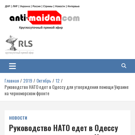
Перейти
к
содержимому
Антимайдан: Гражданская война
На сайте 'Антимайдан' вы найдете самые свежие новости и аналитику о
гражданской войне на Украине, включая события в Новороссии, ДНР,
на Украине
ЛНР и других регионах.
Главная
2019
Октябрь
12
Руководство НАТО едет в Одессу для утверждения помощи Украине
на черноморском фронте
НОВОСТИ
Руководство НАТО едет в Одессу