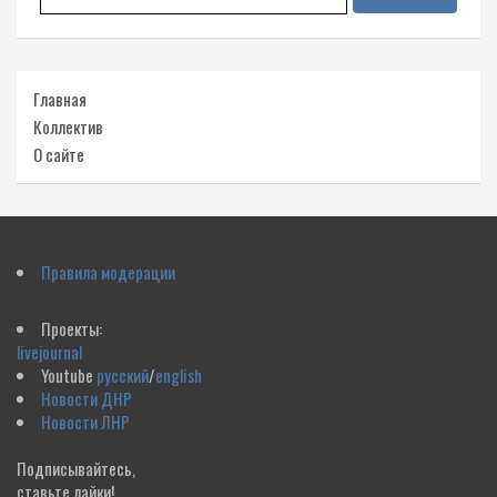
Главная
Коллектив
О сайте
Правила модерации
Проекты:
livejournal
Youtube
русский
/
english
Новости ДНР
Новости ЛНР
Подписывайтесь,
ставьте лайки!