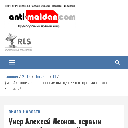
Перейти
к
содержимому
Антимайдан: Гражданская война
На сайте 'Антимайдан' вы найдете самые свежие новости и аналитику о
гражданской войне на Украине, включая события в Новороссии, ДНР,
на Украине
ЛНР и других регионах.
Главная
2019
Октябрь
11
Умер Алексей Леонов, первым вышедший в открытый космос —
Россия 24
ВИДЕО
НОВОСТИ
Умер Алексей Леонов, первым