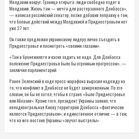
Молдавии вокруг. Граница открыта: люди свободно ездят в
Молдавию. Жизнь там — мечта для растерзанного Донбасса»,
— написал российский сенатор, позже добавив поправку о том,
что боевых действий между Молдавией и Приднестровьем нет
уже 27 лет.
Он также предложил украинскому лидеру лично съездить в
Приднестровье и посмотреть «своими глазами».
«Там в бронежилете и каске ходить не надо. Для Донбасса
положение Приднестровья было бы огромным прогрессом», —
заключил парламентарий.
Ранее Зеленский в ходе пресс-марафона выразил надежду на
то, что конфликт в Донбассе не будет замороженным. По его
словам, он бы не хотел, чтобы в стране «было Приднестровье
или Абхазия». Кроме того, президент Украины заявил, что
неподконтрольная Киеву территория Донбасса «фактически
является Приднестровьем», и единственное отличие — в том,
что на юго-востоке Украины «звучат выстрелы».