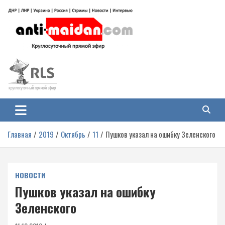
Перейти
к
содержимому
Антимайдан: Гражданская война
На сайте 'Антимайдан' вы найдете самые свежие новости и аналитику о
гражданской войне на Украине, включая события в Новороссии, ДНР,
на Украине
ЛНР и других регионах.
Главная
2019
Октябрь
11
Пушков указал на ошибку Зеленского
НОВОСТИ
Пушков указал на ошибку
Зеленского