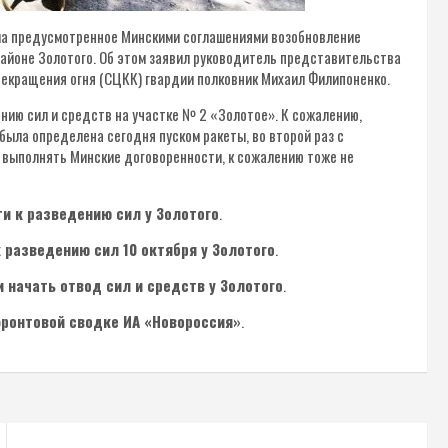
вала предусмотренное Минскими соглашениями возобновление
районе Золотого. Об этом заявил руководитель представительства
екращения огня (СЦКК) гвардии полковник Михаил Филипоненко.
нию сил и средств на участке № 2 «Золотое». К сожалению,
была определена сегодня пуском ракеты, во второй раз с
т выполнять Минские договоренности, к сожалению тоже не
ти к разведению сил у Золотого
.
 разведению сил 10 октября у Золотого
.
начать отвод сил и средств у Золотого
.
ронтовой сводке ИА «Новороссия»
.