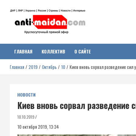
Перейти
к
содержимому
Антимайдан:
На сайте 'Антимайдан' вы найдете самые свежие новости и аналитик
о гражданской войне на Украине, включая события в Новороссии,
ДНР, ЛНР и других регионах.
ГЛАВНАЯ
КОЛЛЕКТИВ
О САЙТЕ
Гражданская война на
Главная
2019
Октябрь
10
Киев вновь сорвал разведение сил 
Украине
НОВОСТИ
Киев вновь сорвал разведение с
10.10.2019
10 октября 2019, 13:34