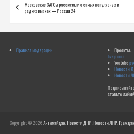
Московские ЗАГСы рассказали о самых популярных и
по
редких именах — Россия 24
записям
Правила модерации
Проекты:
livejournal
Youtube
ру
Новости 
Новости Л
Подписывайте
ставьте лайки
Copyright © 2026
Антимайдан. Новости ДНР. Новости ЛНР. Гражданс