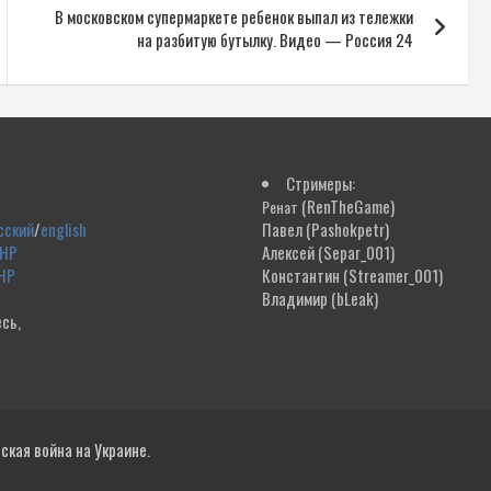
В московском супермаркете ребенок выпал из тележки
на разбитую бутылку. Видео — Россия 24
Стримеры:
(RenTheGame)
Ренат
сский
/
english
Павел
(Pashokpetr)
ДНР
Алексей
(Separ_001)
НР
Константин
(Streamer_001)
Владимир
(bLeak)
сь,
!
кая война на Украине.