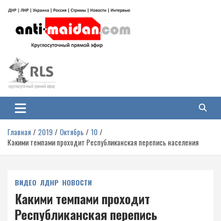
Перейти
к
содержимому
Антимайдан: Гражданская война
На сайте 'Антимайдан' вы найдете самые свежие новости и аналитику о
гражданской войне на Украине, включая события в Новороссии, ДНР,
на Украине
ЛНР и других регионах.
Главная
2019
Октябрь
10
Какими темпами проходит Республиканская перепись населения
ВИДЕО
ЛДНР
НОВОСТИ
Какими темпами проходит
Республиканская перепись