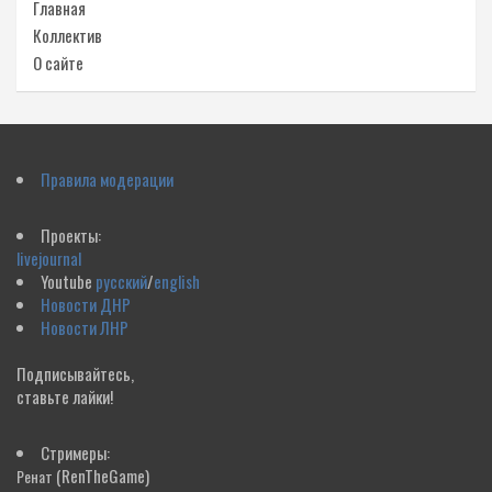
Главная
Коллектив
О сайте
Правила модерации
Проекты:
livejournal
Youtube
русский
/
english
Новости ДНР
Новости ЛНР
Подписывайтесь,
ставьте лайки!
Стримеры:
(RenTheGame)
Ренат