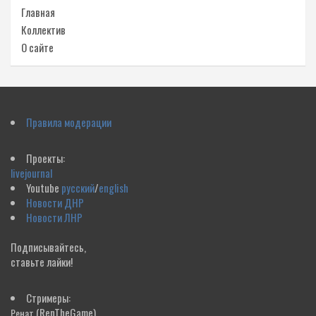
Главная
Коллектив
О сайте
Правила модерации
Проекты:
livejournal
Youtube
русский
/
english
Новости ДНР
Новости ЛНР
Подписывайтесь,
ставьте лайки!
Стримеры:
(RenTheGame)
Ренат