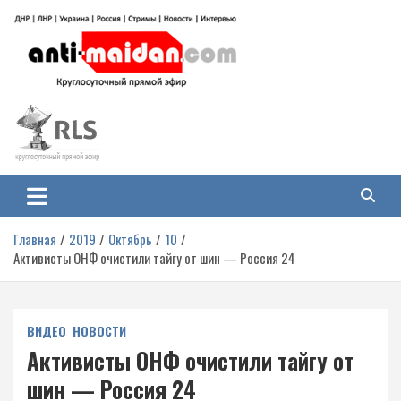
Перейти
к
содержимому
Антимайдан: Гражданская война
На сайте 'Антимайдан' вы найдете самые свежие новости и аналитику о
гражданской войне на Украине, включая события в Новороссии, ДНР,
на Украине
ЛНР и других регионах.
Главная
2019
Октябрь
10
Активисты ОНФ очистили тайгу от шин — Россия 24
ВИДЕО
НОВОСТИ
Активисты ОНФ очистили тайгу от
шин — Россия 24