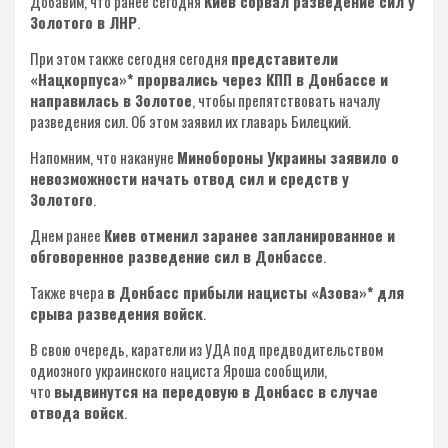
Добавим, что ранее сегодня
Киев сорвал разведение сил у
Золотого в ЛНР
.
При этом также сегодня сегодня
представители
«Нацкорпуса»* прорвались через КПП в Донбассе и
направилась в Золотое
, чтобы препятствовать началу
разведения сил. Об этом заявил их главарь Билецкий.
Напомним, что накануне
Минобороны Украины заявило о
невозможности начать отвод сил и средств у
Золотого
.
Днем ранее
Киев отменил заранее запланированное и
обговоренное разведение сил в Донбассе
.
Также вчера
в Донбасс прибыли нацисты «Азова»* для
срыва разведения войск
.
В свою очередь, каратели из УДА под предводительством
одиозного украинского нациста Яроша сообщили,
что
выдвинутся на передовую в Донбасс в случае
отвода войск
.