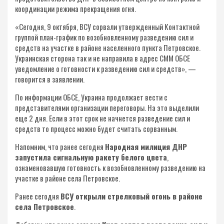
координации режима прекращения огня.
«Сегодня, 9 октября, ВСУ сорвали утвержденный Контактной
группой план-график по возобновленному разведению сил и
средств на участке в районе населенного пункта Петровское.
Украинская сторона так и не направила в адрес СММ ОБСЕ
уведомление о готовности к разведению сил и средств», —
говорится в заявлении.
По информации ОБСЕ, Украина продолжает вести с
представителями организации переговоры. На это выделили
еще 2 дня. Если в этот срок не начнется разведение сил и
средств то процесс можно будет считать сорванным.
Напомним, что ранее сегодня
Народная милиция ДНР
запустила сигнальную ракету белого цвета
,
ознаменовавшую готовность к возобновленному разведению на
участке в районе села Петровское.
Ранее сегодня
ВСУ открыли стрелковый огонь в районе
села Петровское
.