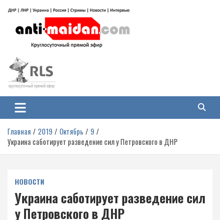
Перейти
к
содержимому
Антимайдан: Гражданская война
На сайте 'Антимайдан' вы найдете самые свежие новости и аналитику о
гражданской войне на Украине, включая события в Новороссии, ДНР,
на Украине
ЛНР и других регионах.
Главная
2019
Октябрь
9
Украина саботирует разведение сил у Петровского в ДНР
НОВОСТИ
Украина саботирует разведение сил
у Петровского в ДНР