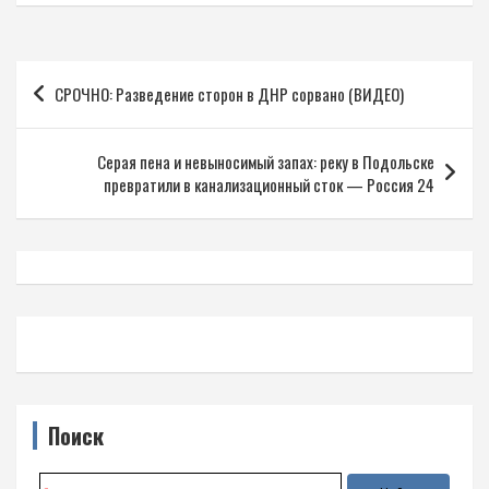
Навигация
СРОЧНО: Разведение сторон в ДНР сорвано (ВИДЕО)
по
записям
Серая пена и невыносимый запах: реку в Подольске
превратили в канализационный сток — Россия 24
Поиск