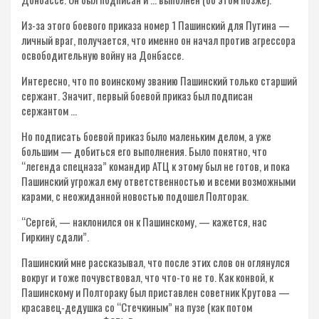
Из-за этого боевого приказа номер 1 Пашинский для Путина —
личный враг, получается, что именно он начал против агрессора
освободительную войну на Донбассе.
Интересно, что по воинскому званию Пашинский только старший
сержант. Значит, первый боевой приказ был подписан
сержантом …
Но подписать боевой приказ было маленьким делом, а уже
большим — добиться его выполнения. Было понятно, что
“легенда спецназа” командир АТЦ к этому был не готов, и пока
Пашинский угрожал ему ответственностью и всеми возможными
карами, с неожиданной новостью подошел Полторак.
“Сергей, — наклонился он к Пашинскому, — кажется, нас
Гиркину сдали”.
Пашинский мне рассказывал, что после этих слов он оглянулся
вокруг и тоже почувствовал, что что-то не то. Как конвой, к
Пашинскому и Полтораку был приставлен советник Крутова —
красавец-дедушка со “Стечкиным” на пузе (как потом