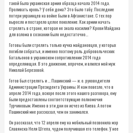
такой была украинская армия образца начала 2014 года.
Проливать кровь? У себя дома? Это было табу. Последние
потери украинцев на войне были в Афганистане. С тех пор
выросло и постарело целое поколение. Как армии начать
стрелять в стране, которая не знала насилия? Крови Майдана
для взлома в сознании было недостаточно…
Готовы были стрелять только кучка майдановцев, у которых
погибли собратья, и именно поэтому роль добровольческих
батальонов в украинском сопротивлении 2014 года
определяющая. В это движение, впрочем, и влился мой муж
Николай Березовой.
Готов был стрелять и … Пашинский — и. о. руководителя
Администрации Президента Украины. И нам повезло, что в
апреле 2014 года, вскоре после этого нашего разговора, ему
были предоставлены соответствующие полномочия
Турчиновым. Именно в эти дни он исчез из Киева. А потом
Пашинский мне рассказал, чем он занимался.
Он рассказал, что 12 апреля ему на мобильный позвонила мэр
Славянска Неля Штепа, чудом получившая его телефон. У нее