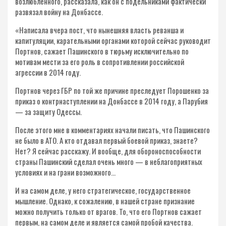
возлюбленного, рассказала, как он с подельниками фактически
развязал войну на Донбассе.
«Написала вчера пост, что нынешняя власть реванша и
капитуляции, карательными органами которой сейчас руководит
Портнов, сажает Пашинского в тюрьму исключительно по
мотивам мести за его роль в сопротивлении российской
агрессии в 2014 году.
Портнов через ГБР по той же причине преследует Порошенко за
приказ о контрнаступлении на Донбассе в 2014 году, а Парубия
— за защиту Одессы.
После этого мне в комментариях начали писать, что Пашинского
не было в АТО. А кто отдавал первый боевой приказ, знаете?
Нет? Я сейчас расскажу. И вообще, для обороноспособности
страны Пашинский сделал очень много — в неблагоприятных
условиях и на грани возможного…
И на самом деле, у него стратегическое, государственное
мышление. Однако, к сожалению, в нашей стране признание
можно получить только от врагов. То, что его Портнов сажает
первым, на самом деле и является самой пробой качества.