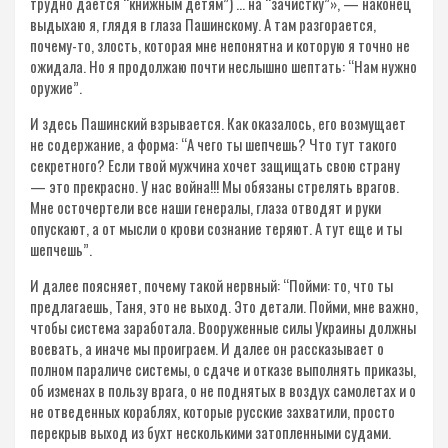
трудно дается “книжным детям”) … на “зачистку”», — наконец
выдыхаю я, глядя в глаза Пашинскому. А там разгорается,
почему-то, злость, которая мне непонятна и которую я точно не
ожидала. Но я продолжаю почти неслышно шептать: “Нам нужно
оружие”.
И здесь Пашинский взрывается. Как оказалось, его возмущает
не содержание, а форма: “А чего ты шепчешь? Что тут такого
секретного? Если твой мужчина хочет защищать свою страну
— это прекрасно. У нас война!!! Мы обязаны стрелять врагов.
Мне осточертели все наши генералы, глаза отводят и руки
опускают, а от мысли о крови сознание теряют. А тут еще и ты
шепчешь”.
И далее поясняет, почему такой нервный: “Пойми: то, что ты
предлагаешь, Таня, это не выход. Это детали. Пойми, мне важно,
чтобы система заработала. Вооруженные силы Украины должны
воевать, а иначе мы проиграем. И далее он рассказывает о
полном параличе системы, о сдаче и отказе выполнять приказы,
об изменах в пользу врага, о не поднятых в воздух самолетах и о
не отведенных кораблях, которые русские захватили, просто
перекрыв выход из бухт несколькими затопленными судами.