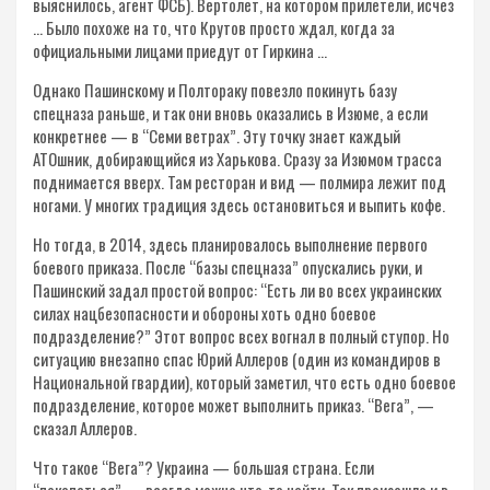
выяснилось, агент ФСБ). Вертолет, на котором прилетели, исчез
… Было похоже на то, что Крутов просто ждал, когда за
официальными лицами приедут от Гиркина …
Однако Пашинскому и Полтораку повезло покинуть базу
спецназа раньше, и так они вновь оказались в Изюме, а если
конкретнее — в “Семи ветрах”. Эту точку знает каждый
АТОшник, добирающийся из Харькова. Сразу за Изюмом трасса
поднимается вверх. Там ресторан и вид — полмира лежит под
ногами. У многих традиция здесь остановиться и выпить кофе.
Но тогда, в 2014, здесь планировалось выполнение первого
боевого приказа. После “базы спецназа” опускались руки, и
Пашинский задал простой вопрос: “Есть ли во всех украинских
силах нацбезопасности и обороны хоть одно боевое
подразделение?” Этот вопрос всех вогнал в полный ступор. Но
ситуацию внезапно спас Юрий Аллеров (один из командиров в
Национальной гвардии), который заметил, что есть одно боевое
подразделение, которое может выполнить приказ. “Вега”, —
сказал Аллеров.
Что такое “Вега”? Украина — большая страна. Если