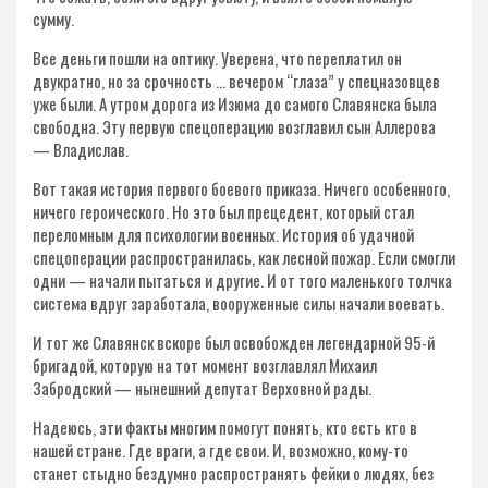
сумму.
Все деньги пошли на оптику. Уверена, что переплатил он
двукратно, но за срочность … вечером “глаза” у спецназовцев
уже были. А утром дорога из Изюма до самого Славянска была
свободна. Эту первую спецоперацию возглавил сын Аллерова
— Владислав.
Вот такая история первого боевого приказа. Ничего особенного,
ничего героического. Но это был прецедент, который стал
переломным для психологии военных. История об удачной
спецоперации распространилась, как лесной пожар. Если смогли
одни — начали пытаться и другие. И от того маленького толчка
система вдруг заработала, вооруженные силы начали воевать.
И тот же Славянск вскоре был освобожден легендарной 95-й
бригадой, которую на тот момент возглавлял Михаил
Забродский — нынешний депутат Верховной рады.
Надеюсь, эти факты многим помогут понять, кто есть кто в
нашей стране. Где враги, а где свои. И, возможно, кому-то
станет стыдно бездумно распространять фейки о людях, без