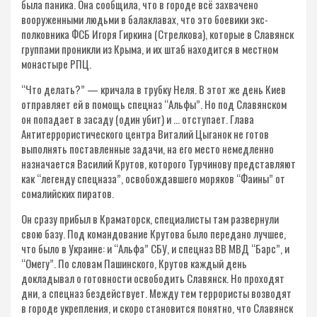
была паника. Она сообщила, что в городе всё захвачено
вооруженными людьми в балаклавах, что это боевики экс-
полковника ФСБ Игоря Гиркина (Стрелкова), которые в Славянск
группами проникли из Крыма, и их штаб находится в местном
монастыре РПЦ.
“Что делать?” — кричала в трубку Неля. В этот же день Киев
отправляет ей в помощь спецназ “Альфы”. Но под Славянском
он попадает в засаду (один убит) и … отступает. Глава
Антитеррористического центра Виталий Цыганок не готов
выполнять поставленные задачи, на его место немедленно
назначается Василий Крутов, которого Турчинову представляют
как “легенду спецназа”, освобождавшего моряков “Фаины” от
сомалийских пиратов.
Он сразу прибыл в Краматорск, специалисты там развернули
свою базу. Под командование Крутова было передано лучшее,
что было в Украине: и “Альфа” СБУ, и спецназ ВВ МВД “Барс”, и
“Омегу”. По словам Пашинского, Крутов каждый день
докладывал о готовности освободить Славянск. Но проходят
дни, а спецназ бездействует. Между тем террористы возводят
в городе укрепления, и скоро становится понятно, что Славянск