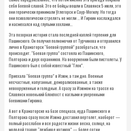
себя боевой славой. Это ее бойцы вошли в Славянск 5 июля, это
они героически принимали Углегорск и Саур-Могилу. Но тогда
они психологически стрелять не могли … И Гиркин наслаждался
и насмехался над глупыми хохлами…
Эта позорная история стала последней каплей терпения для
Пашинского. Он получил полномочия от Турчинова и отправился
лично в Краматорск “боевой группой” разобраться, что
происходит. “Боевая группа” состояла из Пашинского,
Полторака и двух охранников. На вооружении были пистолеты. У
Пашинского был с собой известный “Глок”.
Приехала “боевая группа” в Изюм, а там дно. Военные
несчастные, напуганные, деморализованные, а также
невооруженные и голодные. А сразу за Изюмом на трассе на
Славянск новенький блокпост с наглыми и уверенными
боевиками Гиркина.
А вот в Краматорске на базе спецназа, куда Пашинского и
Полторака сразу после Изюма доставил вертолет, наоборот —
полный расслабон и все радости жизни: весна, солнце, на
молодой травке “лежбище котиков” — более сотни