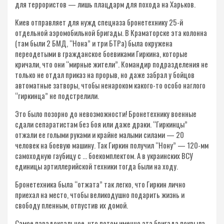
для террористов — лишь плацдарм для похода на Харьков.
Киев отправляет для нужд спецназа бронетехнику 25-й
отдельной аэромобильной бригады. В Краматорске эта колонна
(там были 2 БМД, “Нона” и три БТРа) была окружена
переодетыми в гражданское боевиками Гиркина, которые
кричали, что они “мирные жители”. Командир подразделения не
только не отдал приказ на прорыв, но даже забрал у бойцов
автоматные затворы, чтобы ненароком какого-то особо наглого
“гиркинца” не подстрелили.
Это было позорно до невозможности! Бронетехнику военные
сдали сепаратистам без боя или даже драки. “Гиркинцы”
отжали ее голыми руками и крайне малыми силами — 20
человек на боевую машину. Так Гиркин получил “Нону” — 120-мм
самоходную гаубицу с … боекомплектом. А в украинских ВСУ
единицы артиллерийской техники тогда были на ходу.
Бронетехника была “отжата” так легко, что Гиркин лично
приехал на место, чтобы великодушно подарить жизнь и
свободу пленным, отпустив их домой.
Самое парадоксальное, что потом именно эта бригада покрыла