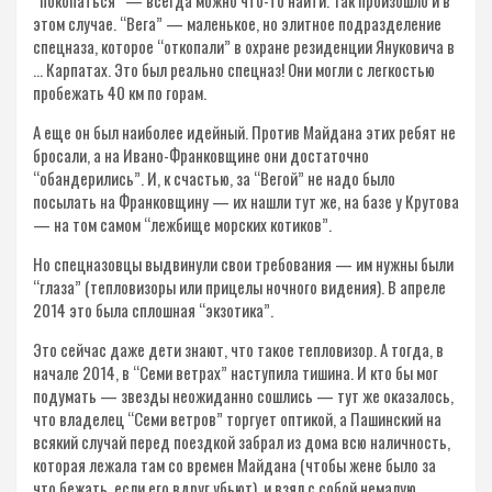
“покопаться” — всегда можно что-то найти. Так произошло и в
этом случае. “Вега” — маленькое, но элитное подразделение
спецназа, которое “откопали” в охране резиденции Януковича в
… Карпатах. Это был реально спецназ! Они могли с легкостью
пробежать 40 км по горам.
А еще он был наиболее идейный. Против Майдана этих ребят не
бросали, а на Ивано-Франковщине они достаточно
“обандерились”. И, к счастью, за “Вегой” не надо было
посылать на Франковщину — их нашли тут же, на базе у Крутова
— на том самом “лежбище морских котиков”.
Но спецназовцы выдвинули свои требования — им нужны были
“глаза” (тепловизоры или прицелы ночного видения). В апреле
2014 это была сплошная “экзотика”.
Это сейчас даже дети знают, что такое тепловизор. А тогда, в
начале 2014, в “Семи ветрах” наступила тишина. И кто бы мог
подумать — звезды неожиданно сошлись — тут же оказалось,
что владелец “Семи ветров” торгует оптикой, а Пашинский на
всякий случай перед поездкой забрал из дома всю наличность,
которая лежала там со времен Майдана (чтобы жене было за
что бежать, если его вдруг убьют), и взял с собой немалую