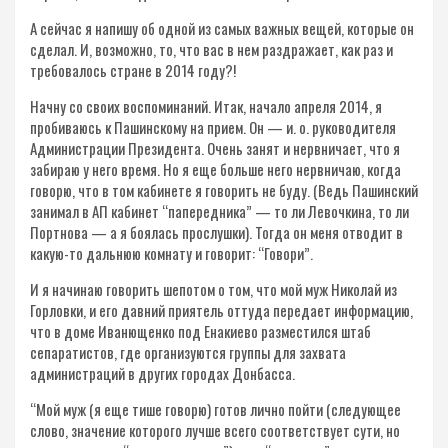
А сейчас я напишу об одной из самых важных вещей, которые он
сделал. И, возможно, то, что вас в нем раздражает, как раз и
требовалось стране в 2014 году?!
Начну со своих воспоминаний. Итак, начало апреля 2014, я
пробиваюсь к Пашинскому на прием. Он — и. о. руководителя
Администрации Президента. Очень занят и нервничает, что я
забираю у него время. Но я еще больше него нервничаю, когда
говорю, что в том кабинете я говорить не буду. (Ведь Пашинский
занимал в АП кабинет “папередника” — то ли Левочкина, то ли
Портнова — а я боялась прослушки). Тогда он меня отводит в
какую-то дальнюю комнату и говорит: “Говори”.
И я начинаю говорить шепотом о том, что мой муж Николай из
Горловки, и его давний приятель оттуда передает информацию,
что в доме Иванющенко под Енакиево разместился штаб
сепаратистов, где организуются группы для захвата
администраций в других городах Донбасса.
“Мой муж (я еще тише говорю) готов лично пойти (следующее
слово, значение которого лучше всего соответствует сути, но