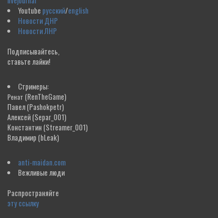
livejournal
Youtube
русский
/
english
Новости ДНР
Новости ЛНР
Подписывайтесь,
ставьте лайки!
Стримеры:
(RenTheGame)
Ренат
Павел
(Pashokpetr)
Алексей
(Separ_001)
Константин
(Streamer_001)
Владимир
(bLeak)
anti-maidan.com
Вежливые люди
Распространяйте
эту ссылку