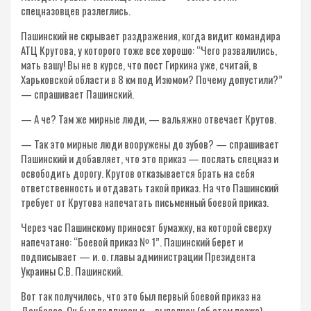
спецназовцев разлеглись.
Пашинский не скрывает раздражения, когда видит командира
АТЦ Крутова, у которого тоже все хорошо: “Чего развалились,
мать вашу! Вы не в курсе, что пост Гиркина уже, считай, в
Харьковской области в 8 км под Изюмом? Почему допустили?”
— спрашивает Пашинский.
— А че? Там же мирные люди, — вальяжно отвечает Крутов.
— Так это мирные люди вооружены до зубов? — спрашивает
Пашинский и добавляет, что это приказ — послать спецназ и
освободить дорогу. Крутов отказывается брать на себя
ответственность и отдавать такой приказ. На что Пашинский
требует от Крутова напечатать письменный боевой приказ.
Через час Пашинскому приносят бумажку, на которой сверху
напечатано: “Боевой приказ № 1”. Пашинский берет и
подписывает — и. о. главы администрации Президента
Украины С.В. Пашинский.
Вот так получилось, что это был первый боевой приказ на
Донбассе. Он был подписан и … выполнен (об этом позже).