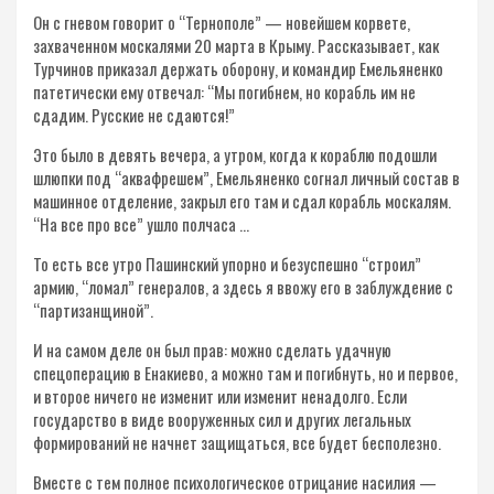
Он с гневом говорит о “Тернополе” — новейшем корвете,
захваченном москалями 20 марта в Крыму. Рассказывает, как
Турчинов приказал держать оборону, и командир Емельяненко
патетически ему отвечал: “Мы погибнем, но корабль им не
сдадим. Русские не сдаются!”
Это было в девять вечера, а утром, когда к кораблю подошли
шлюпки под “аквафрешем”, Емельяненко согнал личный состав в
машинное отделение, закрыл его там и сдал корабль москалям.
“На все про все” ушло полчаса …
То есть все утро Пашинский упорно и безуспешно “строил”
армию, “ломал” генералов, а здесь я ввожу его в заблуждение с
“партизанщиной”.
И на самом деле он был прав: можно сделать удачную
спецоперацию в Енакиево, а можно там и погибнуть, но и первое,
и второе ничего не изменит или изменит ненадолго. Если
государство в виде вооруженных сил и других легальных
формирований не начнет защищаться, все будет бесполезно.
Вместе с тем полное психологическое отрицание насилия —