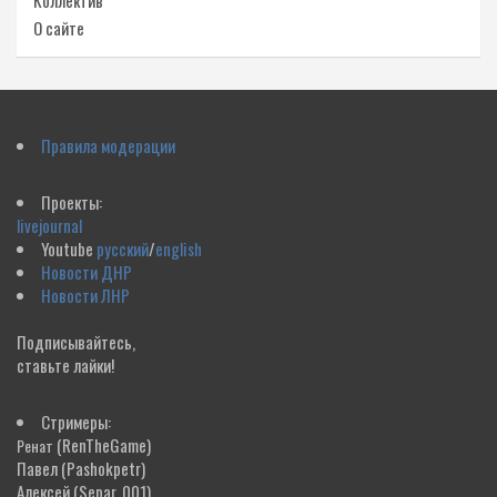
Коллектив
О сайте
Правила модерации
Проекты:
livejournal
Youtube
русский
/
english
Новости ДНР
Новости ЛНР
Подписывайтесь,
ставьте лайки!
Стримеры:
(RenTheGame)
Ренат
Павел
(Pashokpetr)
Алексей
(Separ_001)