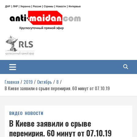
Перейти
к
содержимому
Антимайдан: Гражданская война
На сайте 'Антимайдан' вы найдете самые свежие новости и аналитику о
гражданской войне на Украине, включая события в Новороссии, ДНР,
на Украине
ЛНР и других регионах.
Главная
2019
Октябрь
8
В Киеве заявили о срыве перемирия. 60 минут от 07.10.19
ВИДЕО
НОВОСТИ
В Киеве заявили о срыве
перемирия. 60 минут от 07.10.19