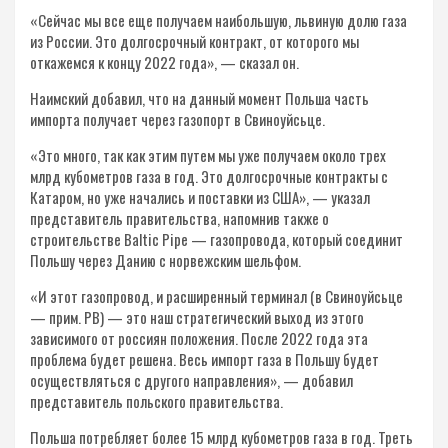
«Сейчас мы все еще получаем наибольшую, львиную долю газа
из России. Это долгосрочный контракт, от которого мы
откажемся к концу 2022 года», — сказал он.
Наимский добавил, что на данный момент Польша часть
импорта получает через газопорт в Свиноуйсьце.
«Это много, так как этим путем мы уже получаем около трех
млрд кубометров газа в год. Это долгосрочные контракты с
Катаром, но уже начались и поставки из США», — указал
представитель правительства, напомнив также о
строительстве Baltic Pipe — газопровода, который соединит
Польшу через Данию с норвежским шельфом.
«И этот газопровод, и расширенный терминал (в Свиноуйсьце
— прим. РВ) — это наш стратегический выход из этого
зависимого от россиян положения. После 2022 года эта
проблема будет решена. Весь импорт газа в Польшу будет
осуществляться с другого направления», — добавил
представитель польского правительства.
Польша потребляет более 15 млрд кубометров газа в год. Треть