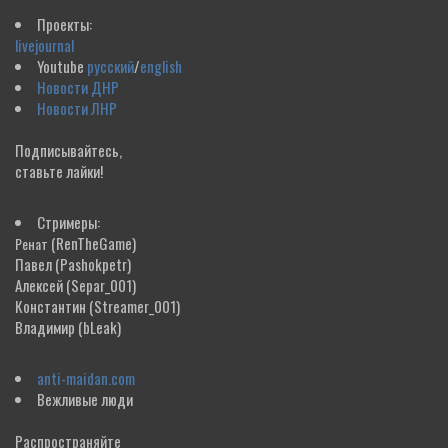
Проекты:
livejournal
Youtube
русский
/
english
Новости ДНР
Новости ЛНР
Подписывайтесь,
ставьте лайки!
Стримеры:
(RenTheGame)
Ренат
Павел
(Pashokpetr)
Алексей
(Separ_001)
Константин
(Streamer_001)
Владимир
(bLeak)
anti-maidan.com
Вежливые люди
Распространяйте