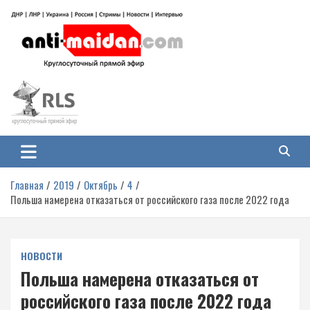
Перейти
к
содержимому
Антимайдан: Гражданская война
На сайте 'Антимайдан' вы найдете самые свежие новости и аналитику о
гражданской войне на Украине, включая события в Новороссии, ДНР,
на Украине
ЛНР и других регионах.
Главная
2019
Октябрь
4
Польша намерена отказаться от российского газа после 2022 года
НОВОСТИ
Польша намерена отказаться от
российского газа после 2022 года