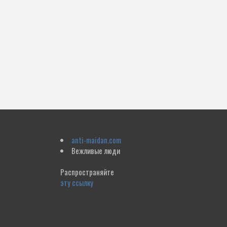
anti-maidan.com
Вежливые люди
Распространяйте
эту ссылку