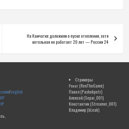
На Камчатке доложили о пуске отопления, хотя
котельная не работает 20 лет — Россия 24
Стримеры:
(RenTheGame)
Ренат
сский
/
english
Павел
(Pashokpetr)
ДНР
Алексей
(Separ_001)
НР
Константин
(Streamer_001)
Владимир
(bLeak)
сь,
!