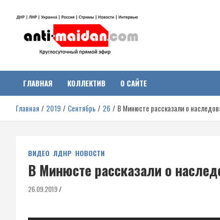
Перейти
к
содержимому
Антимайдан:
На сайте 'Антимайдан' вы найдете самые свежие новости и аналитик
о гражданской войне на Украине, включая события в Новороссии,
ДНР, ЛНР и других регионах.
ГЛАВНАЯ
КОЛЛЕКТИВ
О САЙТЕ
Гражданская война на
Главная
2019
Сентябрь
26
В Минюсте рассказали о наследов
Украине
ВИДЕО
ЛДНР
НОВОСТИ
В Минюсте рассказали о наслед
26.09.2019