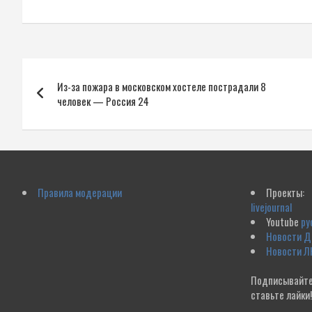
Навигация
Из-за пожара в московском хостеле пострадали 8
по
человек — Россия 24
записям
Правила модерации
Проекты:
livejournal
Youtube
ру
Новости 
Новости Л
Подписывайте
ставьте лайки