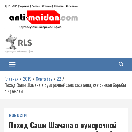
Перейти
к
содержимому
Антимайдан: Гражданская война
На сайте 'Антимайдан' вы найдете самые свежие новости и аналитику о
гражданской войне на Украине, включая события в Новороссии, ДНР,
на Украине
ЛНР и других регионах.
Главная
2019
Сентябрь
22
Поход Саши Шамана в сумеречной зоне сознания, как символ борьбы
с Кремлём
НОВОСТИ
Поход Саши Шамана в сумеречной