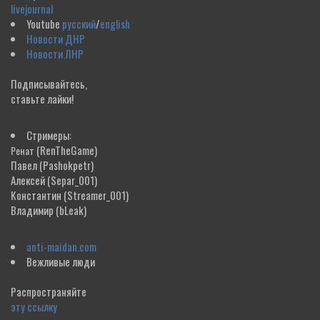
livejournal
Youtube
русский
/
english
Новости ДНР
Новости ЛНР
Подписывайтесь,
ставьте лайки!
Стримеры:
(RenTheGame)
Ренат
Павел
(Pashokpetr)
Алексей
(Separ_001)
Константин
(Streamer_001)
Владимир
(bLeak)
anti-maidan.com
Вежливые люди
Распространяйте
эту ссылку