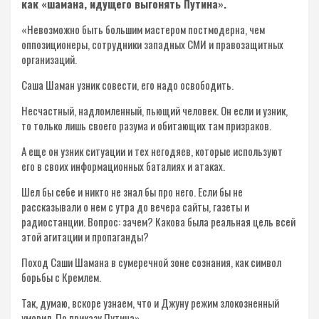
как «шамана, идущего выгонять Путина».
«Невозможно быть большим мастером постмодерна, чем
оппозиционеры, сотрудники западных СМИ и правозащитных
организаций.
Саша Шаман узник совести, его надо освободить.
Несчастный, надломленный, пьющий человек. Он если и узник,
то только лишь своего разума и обитающих там призраков.
А еще он узник ситуации и тех негодяев, которые используют
его в своих информационных баталиях и атаках.
Шел бы себе и никто не знал бы про него. Если бы не
рассказывали о нем с утра до вечера сайты, газеты и
радиостанции. Вопрос: зачем? Какова была реальная цель всей
этой агитации и пропаганды?
Поход Саши Шамана в сумеречной зоне сознания, как символ
борьбы с Кремлем.
Так, думаю, вскоре узнаем, что и Джуну режим злокозненный
уморил. По приказу Путина».