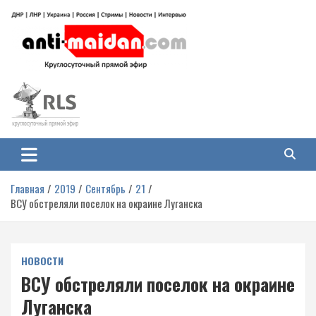
Перейти
к
содержимому
Антимайдан: Гражданская война
На сайте 'Антимайдан' вы найдете самые свежие новости и аналитику о
гражданской войне на Украине, включая события в Новороссии, ДНР,
на Украине
ЛНР и других регионах.
Главная
2019
Сентябрь
21
ВСУ обстреляли поселок на окраине Луганска
НОВОСТИ
ВСУ обстреляли поселок на окраине
Луганска