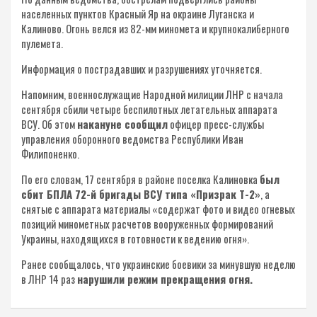
населенных пунктов Красный Яр на окраине Луганска и
Калиново. Огонь велся из 82-мм миномета и крупнокалиберного
пулемета.
Информация о пострадавших и разрушениях уточняется.
Напомним, военнослужащие Народной милиции ЛНР с начала
сентября сбили четыре беспилотных летательных аппарата
ВСУ. Об этом
накануне сообщил
офицер пресс-службы
управления оборонного ведомства Республики Иван
Филипоненко.
По его словам, 17 сентября в районе поселка Калиновка
был
сбит БПЛА 72-й бригады ВСУ типа «Призрак Т-2»
, а
снятые с аппарата материалы «содержат фото и видео огневых
позиций минометных расчетов вооруженных формирований
Украины, находящихся в готовности к ведению огня».
Ранее сообщалось, что украинские боевики за минувшую неделю
в ЛНР 14 раз
нарушили режим прекращения огня.