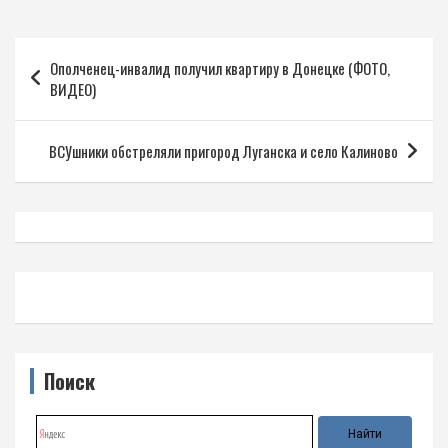
Навигация
Ополченец-инвалид получил квартиру в Донецке (ФОТО,
по
ВИДЕО)
записям
ВСУшники обстреляли пригород Луганска и село Калиново
Поиск