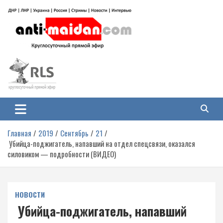
Перейти
к
содержимому
Антимайдан: Гражданская война
На сайте 'Антимайдан' вы найдете самые свежие новости и аналитику о
гражданской войне на Украине, включая события в Новороссии, ДНР,
на Украине
ЛНР и других регионах.
Главная
2019
Сентябрь
21
Убийца-поджигатель, напавший на отдел спецсвязи, оказался
силовиком — подробности (ВИДЕО)
НОВОСТИ
Убийца-поджигатель, напавший