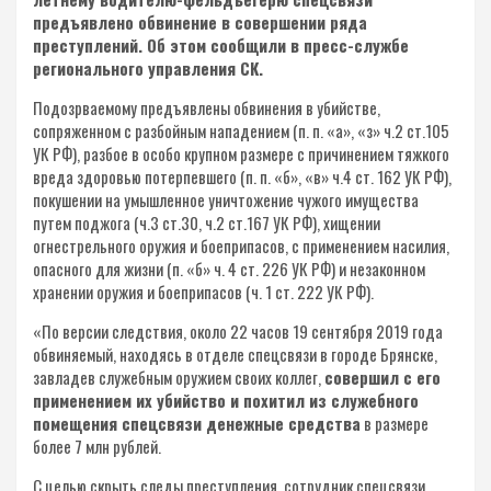
предъявлено обвинение в совершении ряда
преступлений. Об этом сообщили в пресс-службе
регионального управления СК.
Подозрваемому предъявлены обвинения в убийстве,
сопряженном с разбойным нападением (п. п. «а», «з» ч.2 ст.105
УК РФ), разбое в особо крупном размере с причинением тяжкого
вреда здоровью потерпевшего (п. п. «б», «в» ч.4 ст. 162 УК РФ),
покушении на умышленное уничтожение чужого имущества
путем поджога (ч.3 ст.30, ч.2 ст.167 УК РФ), хищении
огнестрельного оружия и боеприпасов, с применением насилия,
опасного для жизни (п. «б» ч. 4 ст. 226 УК РФ) и незаконном
хранении оружия и боеприпасов (ч. 1 ст. 222 УК РФ).
«По версии следствия, около 22 часов 19 сентября 2019 года
обвиняемый, находясь в отделе спецсвязи в городе Брянске,
завладев служебным оружием своих коллег,
совершил с его
применением их убийство и похитил из служебного
помещения спецсвязи денежные средства
в размере
более 7 млн рублей.
С целью скрыть следы преступления, сотрудник спецсвязи