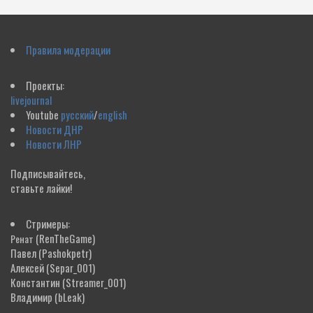
Правила модерации
Проекты:
livejournal
Youtube
русский
/
english
Новости ДНР
Новости ЛНР
Подписывайтесь,
ставьте лайки!
Стримеры:
(RenTheGame)
Ренат
Павел
(Pashokpetr)
Алексей
(Separ_001)
Константин
(Streamer_001)
Владимир
(bLeak)