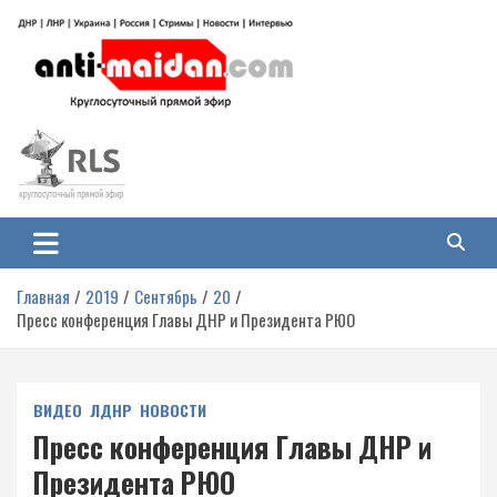
Перейти
к
содержимому
Антимайдан: Гражданская война
На сайте 'Антимайдан' вы найдете самые свежие новости и аналитику о
гражданской войне на Украине, включая события в Новороссии, ДНР,
на Украине
ЛНР и других регионах.
Главная
2019
Сентябрь
20
Пресс конференция Главы ДНР и Президента РЮО
ВИДЕО
ЛДНР
НОВОСТИ
Пресс конференция Главы ДНР и
Президента РЮО