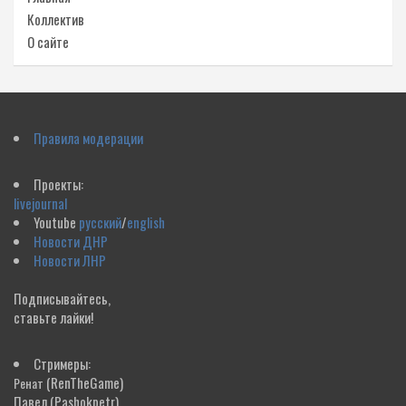
Коллектив
О сайте
Правила модерации
Проекты:
livejournal
Youtube
русский
/
english
Новости ДНР
Новости ЛНР
Подписывайтесь,
ставьте лайки!
Стримеры:
(RenTheGame)
Ренат
Павел
(Pashokpetr)