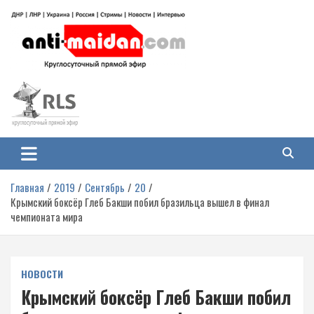
Перейти
к
содержимому
Антимайдан: Гражданская война
На сайте 'Антимайдан' вы найдете самые свежие новости и аналитику о
гражданской войне на Украине, включая события в Новороссии, ДНР,
на Украине
ЛНР и других регионах.
Главная
2019
Сентябрь
20
Крымский боксёр Глеб Бакши побил бразильца вышел в финал
чемпионата мира
НОВОСТИ
Крымский боксёр Глеб Бакши побил