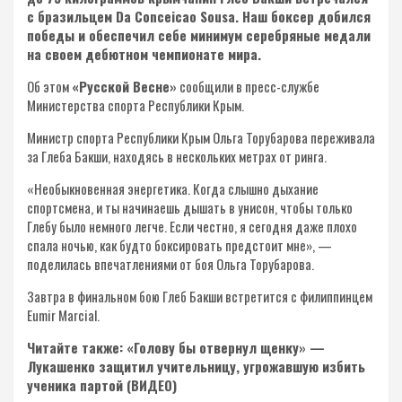
с бразильцем Da Conceicao Sousa. Наш боксер добился
победы и обеспечил себе минимум серебряные медали
на своем дебютном чемпионате мира.
Об этом
«Русской Весне»
сообщили в пресс-службе
Министерства спорта Республики Крым.
Министр спорта Республики Крым Ольга Торубарова переживала
за Глеба Бакши, находясь в нескольких метрах от ринга.
«Необыкновенная энергетика. Когда слышно дыхание
спортсмена, и ты начинаешь дышать в унисон, чтобы только
Глебу было немного легче. Если честно, я сегодня даже плохо
спала ночью, как будто боксировать предстоит мне», —
поделилась впечатлениями от боя Ольга Торубарова.
Завтра в финальном бою Глеб Бакши встретится с филиппинцем
Eumir Marcial.
Читайте также: «Голову бы отвернул щенку» —
Лукашенко защитил учительницу, угрожавшую избить
ученика партой (ВИДЕО)