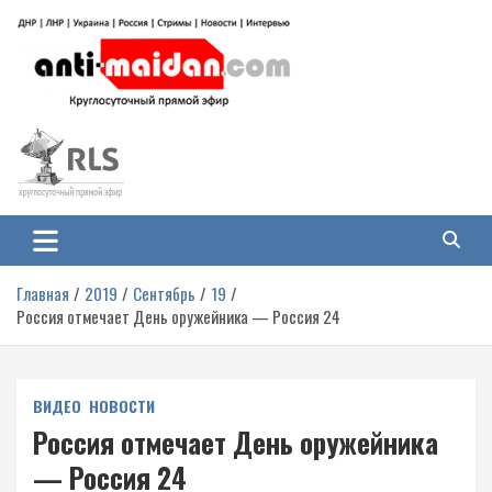
Перейти
к
содержимому
Антимайдан: Гражданская война
На сайте 'Антимайдан' вы найдете самые свежие новости и аналитику о
гражданской войне на Украине, включая события в Новороссии, ДНР,
на Украине
ЛНР и других регионах.
Главная
2019
Сентябрь
19
Россия отмечает День оружейника — Россия 24
ВИДЕО
НОВОСТИ
Россия отмечает День оружейника
— Россия 24