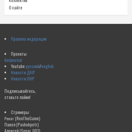
Коллектив
О сайте
Правила модерации
Проекты:
livejournal
Youtube
русский
/
english
Новости ДНР
Новости ЛНР
Подписывайтесь,
ставьте лайки!
Стримеры:
(RenTheGame)
Ренат
Павел
(Pashokpetr)
Алексей
(Separ_001)