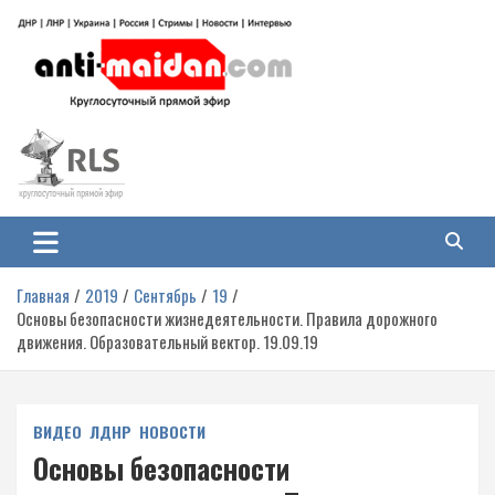
Перейти
к
содержимому
Антимайдан: Гражданская война
На сайте 'Антимайдан' вы найдете самые свежие новости и аналитику о
гражданской войне на Украине, включая события в Новороссии, ДНР,
на Украине
ЛНР и других регионах.
Главная
2019
Сентябрь
19
Основы безопасности жизнедеятельности. Правила дорожного
движения. Образовательный вектор. 19.09.19
ВИДЕО
ЛДНР
НОВОСТИ
Основы безопасности