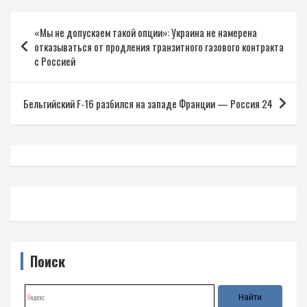
Навигация
«Мы не допускаем такой опции»: Украина не намерена
по
отказываться от продления транзитного газового контракта
записям
с Россией
Бельгийский F-16 разбился на западе Франции — Россия 24
Поиск