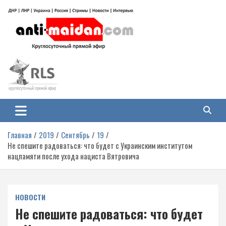
Перейти
к
содержимому
Антимайдан: Гражданская война
На сайте 'Антимайдан' вы найдете самые свежие новости и аналитику о
гражданской войне на Украине, включая события в Новороссии, ДНР,
на Украине
ЛНР и других регионах.
Главная
2019
Сентябрь
19
Не спешите радоваться: что будет с Украинским институтом
нацпамяти после ухода нациста Вятровича
НОВОСТИ
Не спешите радоваться: что будет