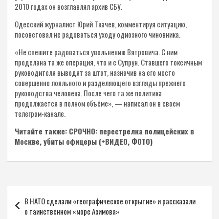
2010 годах он возглавлял архив СБУ.
Одесский журналист Юрий Ткачев, комментируя ситуацию,
посоветовал не радоваться уходу одиозного чиновника.
«Не спешите радоваться увольнению Вятровича. С ним
проделана та же операция, что и с Супрун. Ставшего токсичным
руководителя выводят за штат, назначив на его место
совершенно лояльного и разделяющего взгляды прежнего
руководства человека. После чего та же политика
продолжается в полном объёме», — написал он в своем
телеграм-канале.
Читайте также: СРОЧНО: перестрелка полицейских в
Москве, убиты офицеры (+ВИДЕО, ФОТО)
Навигация
В НАТО сделали «географическое открытие» и рассказали
по
о таинственном «море Азимова»