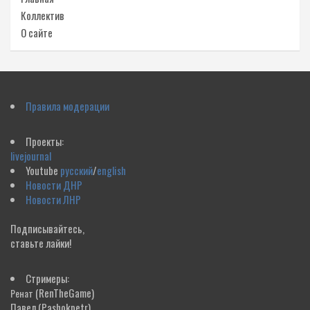
Коллектив
О сайте
Правила модерации
Проекты:
livejournal
Youtube
русский
/
english
Новости ДНР
Новости ЛНР
Подписывайтесь,
ставьте лайки!
Стримеры:
(RenTheGame)
Ренат
Павел
(Pashokpetr)