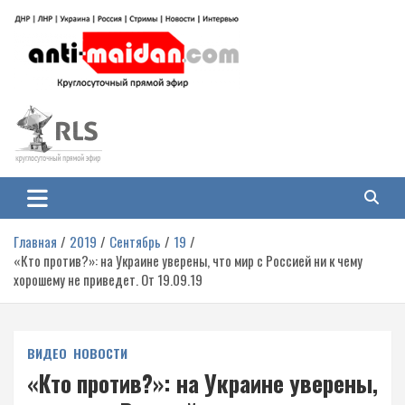
Перейти
к
содержимому
Антимайдан: Гражданская война
На сайте 'Антимайдан' вы найдете самые свежие новости и аналитику о
гражданской войне на Украине, включая события в Новороссии, ДНР,
на Украине
ЛНР и других регионах.
Главная
2019
Сентябрь
19
«Кто против?»: на Украине уверены, что мир с Россией ни к чему
хорошему не приведет. От 19.09.19
ВИДЕО
НОВОСТИ
«Кто против?»: на Украине уверены,