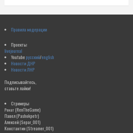
Правила модерации
Проекты:
livejournal
Youtube
русский
/
english
Новости ДНР
Новости ЛНР
Подписывайтесь,
ставьте лайки!
Стримеры:
(RenTheGame)
Ренат
Павел
(Pashokpetr)
Алексей
(Separ_001)
Константин
(Streamer_001)