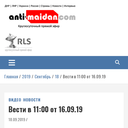
Перейти
к
содержимому
Антимайдан: Гражданская война
На сайте 'Антимайдан' вы найдете самые свежие новости и аналитику о
гражданской войне на Украине, включая события в Новороссии, ДНР,
на Украине
ЛНР и других регионах.
Главная
2019
Сентябрь
18
Вести в 11:00 от 16.09.19
ВИДЕО
НОВОСТИ
Вести в 11:00 от 16.09.19
18.09.2019