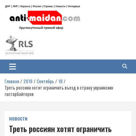
Перейти
к
содержимому
Антимайдан: Гражданская война
На сайте 'Антимайдан' вы найдете самые свежие новости и аналитику о
гражданской войне на Украине, включая события в Новороссии, ДНР,
на Украине
ЛНР и других регионах.
Главная
2019
Сентябрь
18
Треть россиян хотят ограничить въезд в страну украинских
гастарбайтеров
НОВОСТИ
Треть россиян хотят ограничить