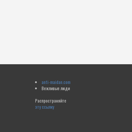
anti-maidan.com
Вежливые люди
Распространяйте
эту ссылку