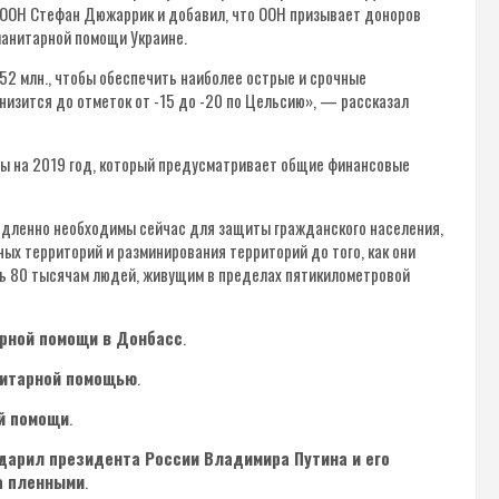
а ООН Стефан Дюжаррик и добавил, что ООН призывает доноров
манитарной помощи Украине.
52 млн., чтобы обеспечить наиболее острые и срочные
низится до отметок от -15 до -20 по Цельсию», — рассказал
ины на 2019 год, который предусматривает общие финансовые
медленно необходимы сейчас для защиты гражданского населения,
ых территорий и разминирования территорий до того, как они
ь 80 тысячам людей, живущим в пределах пятикилометровой
арной помощи в Донбасс
.
нитарной помощью
.
ой помощи
.
дарил президента России Владимира Путина и его
а пленными
.