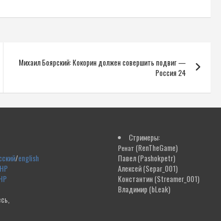
Михаил Боярский: Кокорин должен совершить подвиг —
Россия 24
Стримеры:
(RenTheGame)
Ренат
сский
/
english
Павел
(Pashokpetr)
ДНР
Алексей
(Separ_001)
НР
Константин
(Streamer_001)
Владимир
(bLeak)
сь,
!