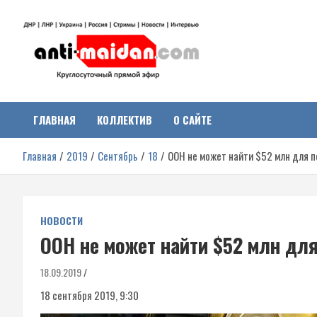
Перейти
к
содержимому
Антимайдан:
На сайте 'Антимайдан' вы найдете самые свежие новости и аналитик
о гражданской войне на Украине, включая события в Новороссии,
ДНР, ЛНР и других регионах.
ГЛАВНАЯ
КОЛЛЕКТИВ
О САЙТЕ
Гражданская война на
Главная
2019
Сентябрь
18
ООН не может найти $52 млн для 
Украине
НОВОСТИ
ООН не может найти $52 млн дл
18.09.2019
18 сентября 2019, 9:30