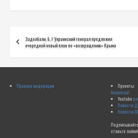
Навигация
Задолбали, б..!: Украинский генерал предложил
по
очередной новый план по «возвращению» Крыма
записям
Правила модерации
Проекты:
livejournal
Youtube
ру
Новости 
Новости Л
Подписывайте
ставьте лайки