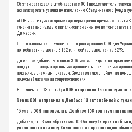
Об этом рассказал в штаб-квартире ООН представитель генсек
активизировать усилия по наполнению Объединенного фонда гу
«ООН и наши гуманитарные партнеры срочно призывают найти $ 
гуманитарные нужды с приближением зимы, когда температура с
Дюжаррик.
По его словам, план гуманитарного реагирования ООН для Укра
потребности на уровне $ 162 млн., сейчас выполнен на 32%.
Дюжаррик добавил, что около $ 16 млн из средств, которые не
пойдут на помощь жертвам минирования, маркировки минированн
покрылись снежным покровом. Средства также пойдут на помощ
полосы вблизи линии соприкосновения.
Напомним, что 13 сентября
ООН отправила 15 тонн гуманит
В июле
ООН отправила в Донбасс 13 автомобилей с гума
15 марта
ООН направила в Донбасс 108 тонн гуманитарн
Добавим, что 8 сентября генсек ООН Антониу Гутерреш
поблаго
украинского коллегу Зеленского за организацию обмен