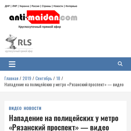
Перейти
к
содержимому
Антимайдан: Гражданская война
На сайте 'Антимайдан' вы найдете самые свежие новости и аналитику о
гражданской войне на Украине, включая события в Новороссии, ДНР,
на Украине
ЛНР и других регионах.
Главная
2019
Сентябрь
18
Нападение на полицейских у метро «Рязанский проспект» — видео
ВИДЕО
НОВОСТИ
Нападение на полицейских у метро
«Рязанский проспект» — видео