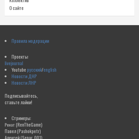
Коллектив
О сайте
Правила модерации
Проекты:
livejournal
Youtube
русский
/
english
Новости ДНР
Новости ЛНР
Подписывайтесь,
ставьте лайки!
Стримеры:
(RenTheGame)
Ренат
Павел
(Pashokpetr)
Алексей
(Separ_001)