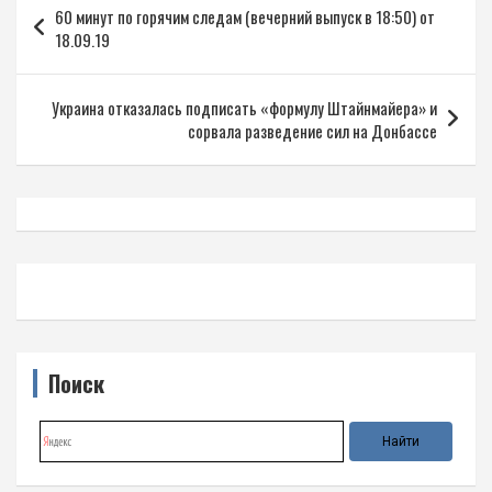
60 минут по горячим следам (вечерний выпуск в 18:50) от
по
18.09.19
записям
Украина отказалась подписать «формулу Штайнмайера» и
сорвала разведение сил на Донбассе
Поиск