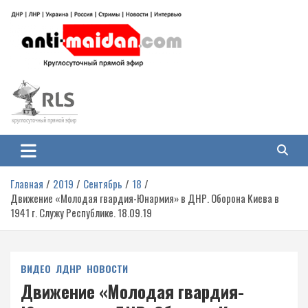
Перейти
к
содержимому
Антимайдан: Гражданская война
На сайте 'Антимайдан' вы найдете самые свежие новости и аналитику о
гражданской войне на Украине, включая события в Новороссии, ДНР,
на Украине
ЛНР и других регионах.
Главная
2019
Сентябрь
18
Движение «Молодая гвардия-Юнармия» в ДНР. Оборона Киева в
1941 г. Служу Республике. 18.09.19
ВИДЕО
ЛДНР
НОВОСТИ
Движение «Молодая гвардия-