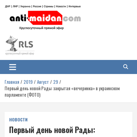
Перейти
к
содержимому
Антимайдан: Гражданская война
На сайте 'Антимайдан' вы найдете самые свежие новости и аналитику о
гражданской войне на Украине, включая события в Новороссии, ДНР,
на Украине
ЛНР и других регионах.
Главная
2019
Август
29
Первый день новой Рады: закрытая «вечеринка» в украинском
парламенте (ФОТО)
НОВОСТИ
Первый день новой Рады: