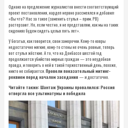
Однако на предложение журналистов внести соответствующий
проект постановления, нардеп нервно рассмеялся и добавил:
«Вы что? Нас за такое (заменить стулья – прим. РВ)
растерзают. Но, если честно, я не представляю, как мы на таких
сидениях будем сидеть целых пять лет».
У богатых, как говорится, свои заморочки. Кому-то ковры
недостаточно мягкие, кому-то стены не очень ровные, теперь
вот стулья жёсткие. А то, что на Донбассе шестой год
продолжается убийство мирных граждан — это неудобная
правда, и говорить о ней в такой торжественный день, похоже,
никто не собирается.
Провели показательный митинг-
реквием перед началом заседания
— и достаточно.
Читайте также: Шантаж Украины провалился: Россия
отвергла все ультиматумы и победила