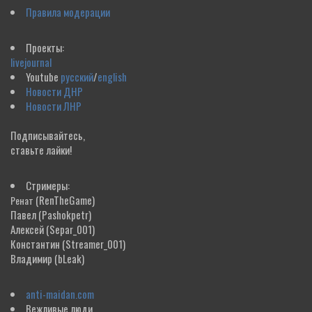
Правила модерации
Проекты:
livejournal
Youtube
русский
/
english
Новости ДНР
Новости ЛНР
Подписывайтесь,
ставьте лайки!
Стримеры:
(RenTheGame)
Ренат
Павел
(Pashokpetr)
Алексей
(Separ_001)
Константин
(Streamer_001)
Владимир
(bLeak)
anti-maidan.com
Вежливые люди