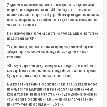
У здания украинского парламента выстроилась ещё бóльшая
очередь из представителей СМИ. Сообщается, что многие
начали занимать очередь с 6 утра. Некоторым удаётся попасть
внутрь, но при попытке пройти в ложу для прессы оказывается,
что их нет в списках.
На некомфортные условия работы жалуются, однако, не только
представители СМИ.
Так, например, парламентарии от пропрезидентской партии
«Слуга народа» возмутились неудобными депутатскими
креслами.
«Я сижу в середине ряда, и могу сказать одно: это какой-то
кошмар. Места очень маленькие, неудобные, особенно, кресла.
Сумку поставить негде, реально очень тесно.
Мы, когда вчера были в сессионном зале, то обсуждали вопрос:
почему все предыдущие созывы выделяли деньги на новые
ковры, условно, на покраску стен, но не удосужились поменять
себе кресла в сессионном зале», — приводит слова одного
из «слуг» украинское издание «Вести».