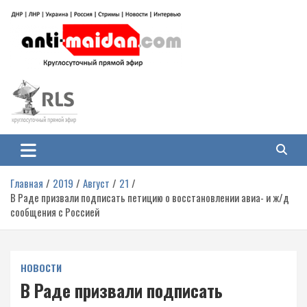
Перейти
к
содержимому
Антимайдан: Гражданская война
На сайте 'Антимайдан' вы найдете самые свежие новости и аналитику о
гражданской войне на Украине, включая события в Новороссии, ДНР,
на Украине
ЛНР и других регионах.
Главная
2019
Август
21
В Раде призвали подписать петицию о восстановлении авиа- и ж/д
сообщения с Россией
НОВОСТИ
В Раде призвали подписать