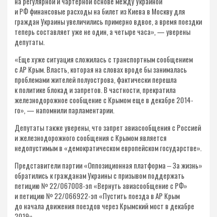
на регулярной и чартерной основе между Украиной
и РФ финансовые расходы на билет из Киева в Москву для
граждан Украины увеличились примерно вдвое, а время поездки
теперь составляет уже не один, а четыре часа», — уверены
депутаты.
«Еще хуже ситуация сложилась с транспортным сообщением
с АР Крым. Власть, которая на словах вроде бы занималась
проблемами жителей полуострова, фактически перешла
к политике блокад и запретов. В частности, прекратила
железнодорожное сообщение с Крымом еще в декабре 2014-
го», — напомнили парламентарии.
Депутаты также уверены, что запрет авиасообщения с Россией
и железнодорожного сообщения с Крымом является
недопустимым в «демократическом европейском государстве».
Представители партии «Оппозиционная платформа ‒ За жизнь»
обратились к гражданам Украины с призывом поддержать
петицию № 22/067008-эп «Вернуть авиасообщение с РФ»
и петицию № 22/066922-эп «Пустить поезда в АР Крым
до начала движения поездов через Крымский мост в декабре
2019».