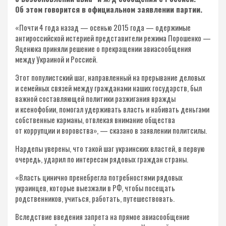
Об этом говорится в официальном заявлении партии.
«Почти 4 года назад — осенью 2015 года — одержимые
антироссийской истерией представители режима Порошенко —
Яценюка приняли решение о прекращении авиасообщения
между Украиной и Россией.
Этот популистский шаг, направленный на прерывание деловых
и семейных связей между гражданами наших государств, был
важной составляющей политики разжигания вражды
и ксенофобии, помогал удерживать власть и набивать деньгами
собственные карманы, отвлекая внимание общества
от коррупции и воровства», — сказано в заявлении политсилы.
Нардепы уверены, что такой шаг украинских властей, в первую
очередь, ударил по интересам рядовых граждан страны.
«Власть цинично пренебрегла потребностями рядовых
украинцев, которые выезжали в РФ, чтобы посещать
родственников, учиться, работать, путешествовать.
Вследствие введения запрета на прямое авиасообщение