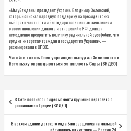
«Мы убеждены: президент Украины Владимир Зеленский,
который снискал народную поддержку на президентских
выборах в частности и благодаря взвешенным заявлениям
о восстановлении диалога и отношений с РФ, должен
немедленно прекратить политику радикальной русофобии, что
вредит интересам граждан и государства Украина», —
резюмировали в ОПЗЖ.
Читайте также: Гнев украинцев вынудил Зеленского и
Нетаньяху оправдываться за наглость Сары (ВИДЕО)
Навигация
В Сети появилось видео момента крушения вертолета с
по
россиянами в Греции (ВИДЕО)
записям
В ветхом здании детского сада Благовещенска на малышей
обрушилась штукатурка — Россия 24