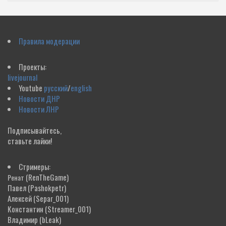
Правила модерации
Проекты:
livejournal
Youtube
русский
/
english
Новости ДНР
Новости ЛНР
Подписывайтесь,
ставьте лайки!
Стримеры:
(RenTheGame)
Ренат
Павел
(Pashokpetr)
Алексей
(Separ_001)
Константин
(Streamer_001)
Владимир
(bLeak)