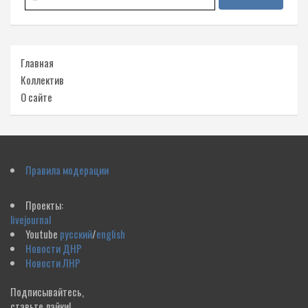
Главная
Коллектив
О сайте
Правила модерации
Проекты:
livejournal
Youtube
русский
/
english
Новости ДНР
Новости ЛНР
Подписывайтесь,
ставьте лайки!