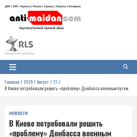
Перейти
к
содержимому
Антимайдан: Гражданская война
На сайте 'Антимайдан' вы найдете самые свежие новости и аналитику о
гражданской войне на Украине, включая события в Новороссии, ДНР,
на Украине
ЛНР и других регионах.
Главная
2019
Август
21
В Киеве потребовали решить «проблему» Донбасса военным путем
НОВОСТИ
В Киеве потребовали решить
«проблему» Донбасса военным