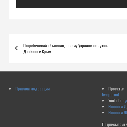
Навигация
Погребинский объяснил, почему Украине не нужны
по
Донбасс и Крым
записям
Правила модерации
Проекты:
livejournal
Youtube
ру
Новости 
Новости Л
Подписывайте