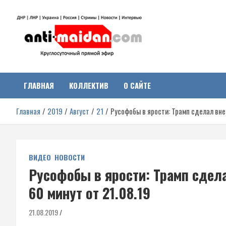
Перейти
к
содержимому
Антимайдан:
На сайте 'Антимайдан' вы найдете самые свежие новости и аналитик
о гражданской войне на Украине, включая события в Новороссии,
ДНР, ЛНР и других регионах.
ГЛАВНАЯ
КОЛЛЕКТИВ
О САЙТЕ
Гражданская война на
Главная
2019
Август
21
Русофобы в ярости: Трамп сделал внез
Украине
ВИДЕО
НОВОСТИ
Русофобы в ярости: Трамп сдела
60 минут от 21.08.19
21.08.2019