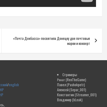
«Почта Донбасса» посвятила Донецку две почтовые
марки и конверт
Стримеры:
(RenTheGame)
Ренат
сский
/
english
Павел
(Pashokpetr)
ДНР
Алексей
(Separ_001)
НР
Константин
(Streamer_001)
Владимир
(bLeak)
сь,