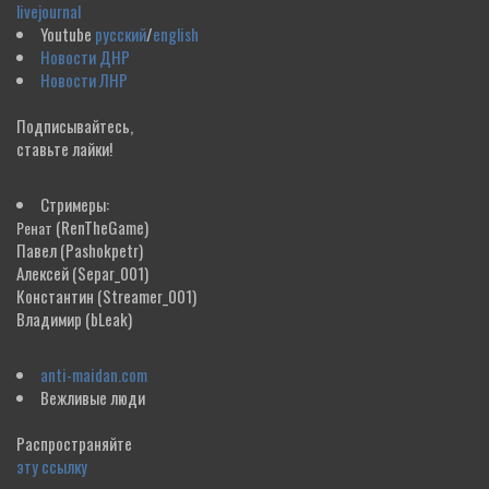
livejournal
Youtube
русский
/
english
Новости ДНР
Новости ЛНР
Подписывайтесь,
ставьте лайки!
Стримеры:
(RenTheGame)
Ренат
Павел
(Pashokpetr)
Алексей
(Separ_001)
Константин
(Streamer_001)
Владимир
(bLeak)
anti-maidan.com
Вежливые люди
Распространяйте
эту ссылку