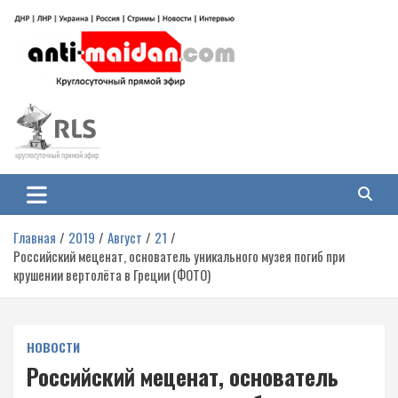
Перейти
к
содержимому
Антимайдан: Гражданская война
На сайте 'Антимайдан' вы найдете самые свежие новости и аналитику о
гражданской войне на Украине, включая события в Новороссии, ДНР,
на Украине
ЛНР и других регионах.
Главная
2019
Август
21
Российский меценат, основатель уникального музея погиб при
крушении вертолёта в Греции (ФОТО)
НОВОСТИ
Российский меценат, основатель