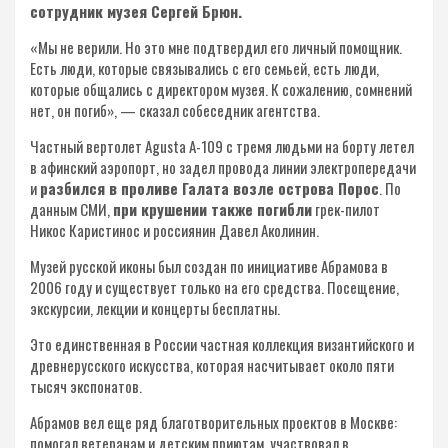
сотрудник музея Сергей Брюн.
«Мы не верили. Но это мне подтвердил его личный помощник.
Есть люди, которые связывались с его семьей, есть люди,
которые общались с директором музея. К сожалению, сомнений
нет, он погиб», — сказал собеседник агентства.
Частный вертолет Agusta A-109 с тремя людьми на борту летел
в афинский аэропорт, но задел провода линии электропередачи
и
разбился в проливе Галата возле острова Порос
. По
данным СМИ,
при крушении также погибли
грек-пилот
Никос Каристинос и россиянин Давел Аколинин.
Музей русской иконы был создан по инициативе Абрамова в
2006 году и существует только на его средства. Посещение,
экскурсии, лекции и концерты бесплатны.
Это единственная в России частная коллекция византийского и
древнерусского искусства, которая насчитывает около пяти
тысяч экспонатов.
Абрамов вел еще ряд благотворительных проектов в Москве:
помогал ветеранам и детским приютам, участвовал в