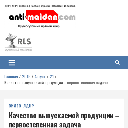
Перейти
к
содержимому
Антимайдан: Гражданская война
На сайте 'Антимайдан' вы найдете самые свежие новости и аналитику о
гражданской войне на Украине, включая события в Новороссии, ДНР,
на Украине
ЛНР и других регионах.
Главная
2019
Август
21
Качество выпускаемой продукции – первостепенная задача
ВИДЕО
ЛДНР
Качество выпускаемой продукции –
первостепенная задача