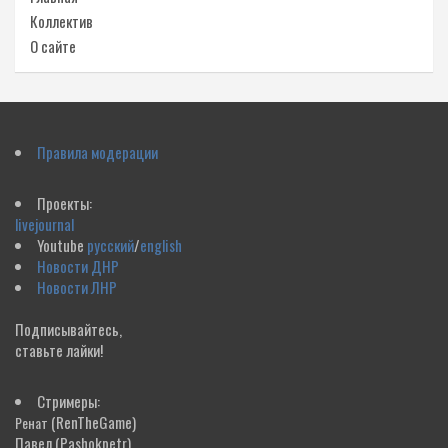
Коллектив
О сайте
Правила модерации
Проекты:
livejournal
Youtube
русский
/
english
Новости ДНР
Новости ЛНР
Подписывайтесь,
ставьте лайки!
Стримеры:
(RenTheGame)
Ренат
Павел
(Pashokpetr)