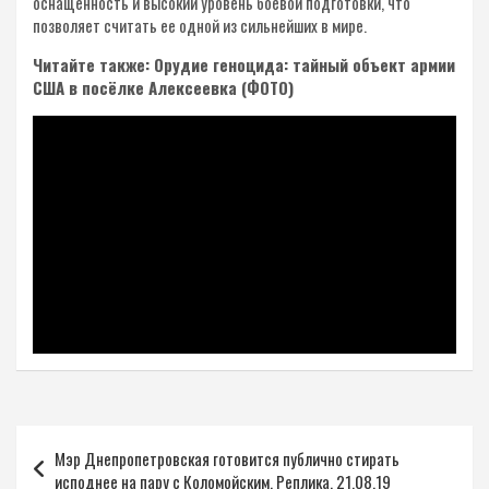
оснащенность и высокий уровень боевой подготовки, что
позволяет считать ее одной из сильнейших в мире.
Читайте также: Орудие геноцида: тайный объект армии
США в посёлке Алексеевка (ФОТО)
Навигация
Мэр Днепропетровская готовится публично стирать
по
исподнее на пару с Коломойским. Реплика. 21.08.19