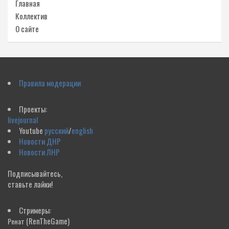
Главная
Коллектив
О сайте
Правила модерации
Проекты:
livejournal
Youtube
русский
/
english
Новости ДНР
Новости ЛНР
Подписывайтесь,
ставьте лайки!
Стримеры:
(RenTheGame)
Ренат