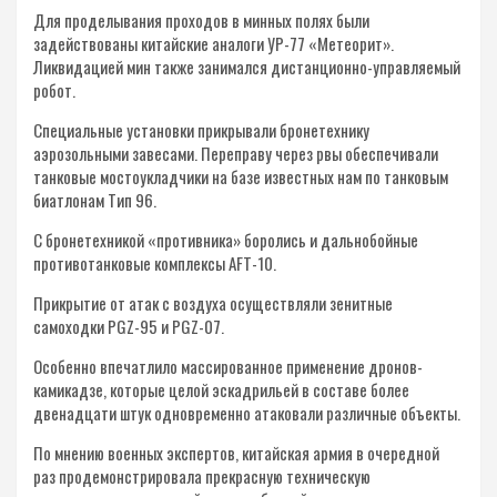
Для проделывания проходов в минных полях были
задействованы китайские аналоги УР-77 «Метеорит».
Ликвидацией мин также занимался дистанционно-управляемый
робот.
Специальные установки прикрывали бронетехнику
аэрозольными завесами. Переправу через рвы обеспечивали
танковые мостоукладчики на базе известных нам по танковым
биатлонам Тип 96.
С бронетехникой «противника» боролись и дальнобойные
противотанковые комплексы AFT-10.
Прикрытие от атак с воздуха осуществляли зенитные
самоходки PGZ-95 и PGZ-07.
Особенно впечатлило массированное применение дронов-
камикадзе, которые целой эскадрильей в составе более
двенадцати штук одновременно атаковали различные объекты.
По мнению военных экспертов, китайская армия в очередной
раз продемонстрировала прекрасную техническую