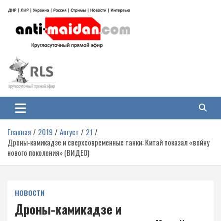
Перейти
к
содержимому
Антимайдан: Гражданская война
На сайте 'Антимайдан' вы найдете самые свежие новости и аналитику о
гражданской войне на Украине, включая события в Новороссии, ДНР,
на Украине
ЛНР и других регионах.
Главная
2019
Август
21
Дроны-камикадзе и сверхсовременные танки: Китай показал «войну
нового поколения» (ВИДЕО)
НОВОСТИ
Дроны-камикадзе и