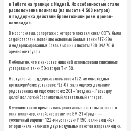
в Тибете на границе с Индией. Их особенностью стало
расположение полигона (на высоте 4 500 метров)
и поддержка действий бронетехники роем дронов-
камикадзе.
В мероприятии, репортажи с которого показал канал CCTV, были
задействованы новейшие основные боевые танки ZTZ-99A
и модернизированные боевые машины пехоты ZBD-04A 76-й
армейской группы.
Любопытно, что в качестве мишеней использовали списанные
устаревшие танки 50-х годов Тип 59.
Наступление поддерживалось огнем 122-мм самоходных
артиллерийских установок PLZ-07, являющихся дальними
родственниками еще советских 2С1 «Гвоздика». Разведку
целей вел легкий беспилотный летательный аппарат.
В учениях также применялись реактивные системы залпового
огня, например, китайское развитие БМ-21 «Град» —
гусеничный вариант 122-мм установки PR50, отличающийся
от оригинала наличием двух модульных пакетов направляющих.