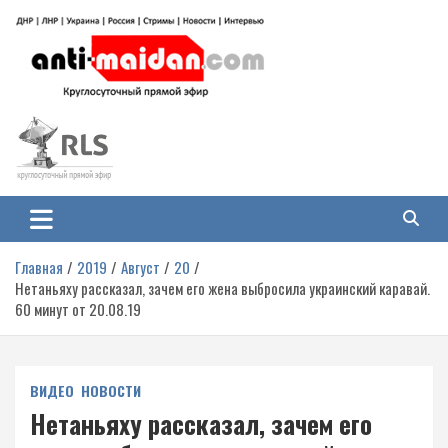
Перейти
к
содержимому
Антимайдан: Гражданская война
На сайте 'Антимайдан' вы найдете самые свежие новости и аналитику о
гражданской войне на Украине, включая события в Новороссии, ДНР,
на Украине
ЛНР и других регионах.
Главная
2019
Август
20
Нетаньяху рассказал, зачем его жена выбросила украинский каравай.
60 минут от 20.08.19
ВИДЕО
НОВОСТИ
Нетаньяху рассказал, зачем его