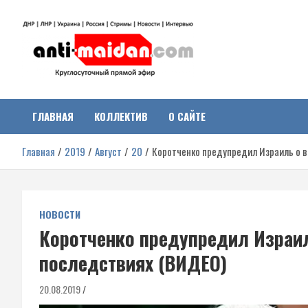
Перейти
к
содержимому
Антимайдан:
На сайте 'Антимайдан' вы найдете самые свежие новости и аналитик
о гражданской войне на Украине, включая события в Новороссии,
ДНР, ЛНР и других регионах.
ГЛАВНАЯ
КОЛЛЕКТИВ
О САЙТЕ
Гражданская война на
Главная
2019
Август
20
Коротченко предупредил Израиль о 
Украине
НОВОСТИ
Коротченко предупредил Израи
последствиях (ВИДЕО)
20.08.2019