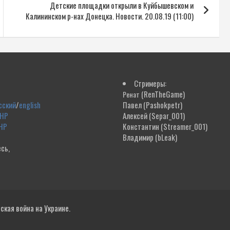
Детские площадки открыли в Куйбышевском и
Калининском р-нах Донецка. Новости. 20.08.19 (11:00)
Стримеры:
(RenTheGame)
Ренат
сский
/
english
Павел
(Pashokpetr)
ДНР
Алексей
(Separ_001)
НР
Константин
(Streamer_001)
Владимир
(bLeak)
сь,
!
кая война на Украине.