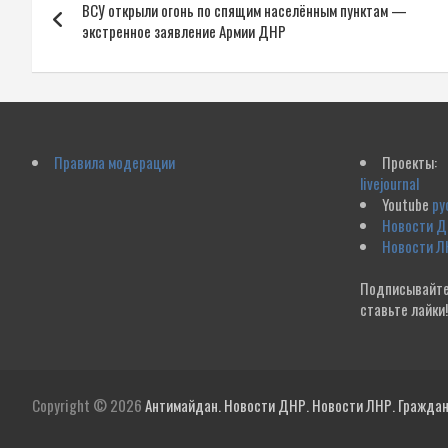
ВСУ открыли огонь по спящим населённым пунктам —
по
экстренное заявление Армии ДНР
записям
Правила модерации
Проекты:
livejournal
Youtube
ру
Новости 
Новости Л
Подписывайте
ставьте лайки
Copyright © 2026
Антимайдан. Новости ДНР. Новости ЛНР. Гражданс