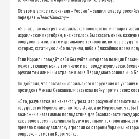
Об этом в эфире телеканала «Россия 1» заявил главред российс
передаёт
«ПолитНавигатор».
«Я знаю, нас смотрят и израильское посольство, и аппарат изр
израильским партнёрам, мне хотелось бы сказать очень важную
вооружённым силам те израильские технологии, которые будут п
которых, кстати уже либо получили, либо в ближайшее время пол
Если Израиль поведёт себя без учёта интересов позиции России
может откликнуться, в том числе и по поводу израильских беспо
оружия тем или иным странам в зоне Персидского залива и на Бл
Он добавил, что поставки израильского вооружения на Украину 
президент Михаил Саакашвили развязал войну против своих соо
«Это, разумеется, не какая-то угроза, это разумный прагматизм,
государства Израиль именно Тель-Авив, а не Иерусалим, чтобы Т
возможные негативные последствия для безопасности государств
как в своё время накачивали Грузию военными технологиями, это
привело к новому всплеску агрессии со стороны Украины, котор
вопрос», – отметил Коротченко.