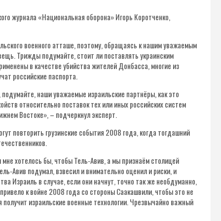
кого журнала «Национальная оборона» Игорь Коротченко,
аильского военного атташе, поэтому, обращаясь к нашим уважаемым
 вещь. Трижды подумайте, стоит ли поставлять украинским
рименены в качестве убийства жителей Донбасса, многие из
учат российские паспорта.
, подумайте, наши уважаемые израильские партнёры, как это
койств относительно поставок тех или иных российских систем
ижнем Востоке», – подчеркнул эксперт.
могут повторить грузинские события 2008 года, когда тогдашний
течественников.
 и мне хотелось бы, чтобы Тель-Авив, а мы признаём столицей
ель-Авив подумал, взвесил и внимательно оценил и риски, и
а Израиль в случае, если они начнут, точно так же необдуманно,
 привело к войне 2008 года со стороны Саакашвили, чтобы это не
ая получит израильские военные технологии. Чрезвычайно важный