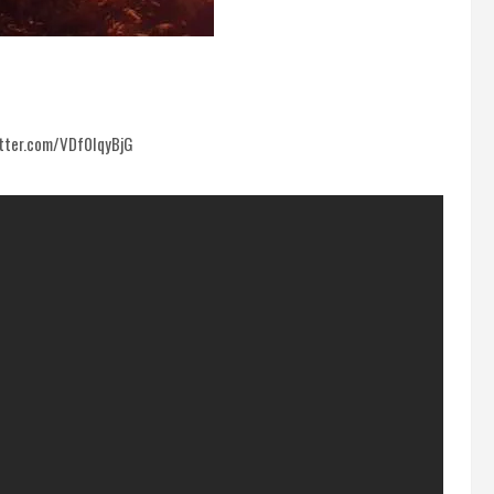
witter.com/VDf0IqyBjG