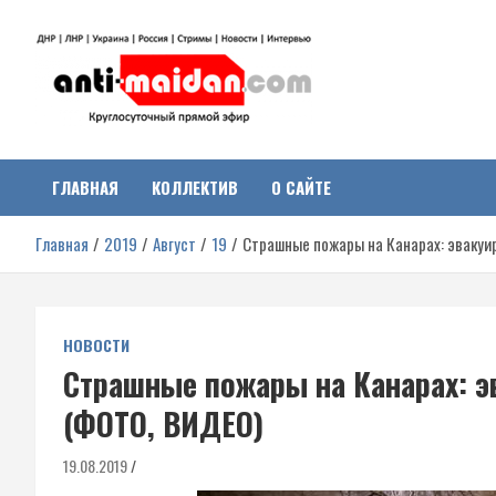
Перейти
к
содержимому
Антимайдан:
На сайте 'Антимайдан' вы найдете самые свежие новости и аналитик
о гражданской войне на Украине, включая события в Новороссии,
ДНР, ЛНР и других регионах.
ГЛАВНАЯ
КОЛЛЕКТИВ
О САЙТЕ
Гражданская война на
Главная
2019
Август
19
Страшные пожары на Канарах: эвакуи
Украине
НОВОСТИ
Страшные пожары на Канарах: э
(ФОТО, ВИДЕО)
19.08.2019