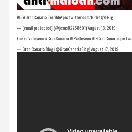
#IF #GranCanaria Terrible! pic.twitter.com/NPG4QYEGig
— [email protected] (@jesus82768601) August 18, 2019
Fire in Valleseco #GranCanaria #IFValleseco #IFGranCanaria pic.t
— Gran Canaria Blog (@GranCanariaBlog) August 17, 2019