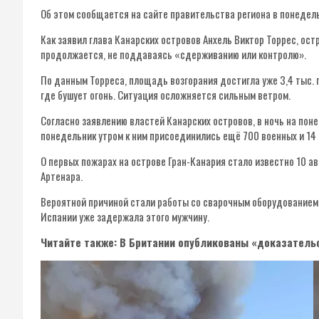
Об этом сообщается на сайте правительства региона в понедельн
Как заявил глава Канарских островов Анхель Виктор Торрес, ос
продолжается, не поддаваясь «сдерживанию или контролю».
По данным Торреса, площадь возгорания достигла уже 3,4 тыс. г
где бушует огонь. Ситуация осложняется сильным ветром.
Согласно заявлению властей Канарских островов, в ночь на пон
понедельник утром к ним присоединились ещё 700 военных и 14
О первых пожарах на острове Гран-Канария стало известно 10 ав
Артенара.
Вероятной причиной стали работы со сварочным оборудованием
Испании уже задержала этого мужчину.
Читайте также: В Британии опубликованы «доказательс