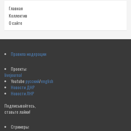
Главная
Коллектив
О сайте
Правила модерации
Проекты:
livejournal
Youtube
русский
/
english
Новости ДНР
Новости ЛНР
Подписывайтесь,
ставьте лайки!
Стримеры: