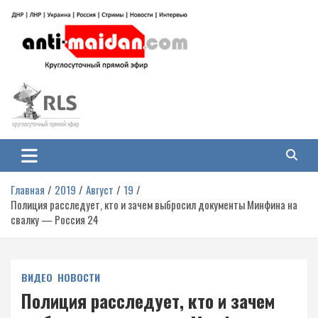
Перейти
к
содержимому
Антимайдан: Гражданская война
На сайте 'Антимайдан' вы найдете самые свежие новости и аналитику о
гражданской войне на Украине, включая события в Новороссии, ДНР,
на Украине
ЛНР и других регионах.
Главная
2019
Август
19
Полиция расследует, кто и зачем выбросил документы Минфина на
свалку — Россия 24
ВИДЕО
НОВОСТИ
Полиция расследует, кто и зачем