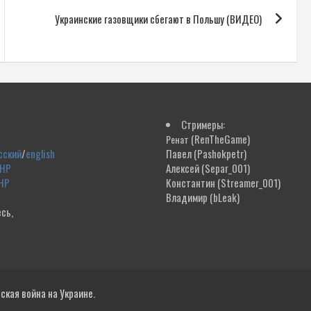
Украинские газовщики сбегают в Польшу (ВИДЕО)
Стримеры:
(RenTheGame)
Ренат
сский
/
english
Павел
(Pashokpetr)
ДНР
Алексей
(Separ_001)
НР
Константин
(Streamer_001)
Владимир
(bLeak)
сь,
!
кая война на Украине.