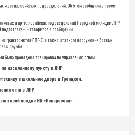
х и артиллерийских подразделений. Об этом сообщили в пресс-
танковых и артиллерийских подразделений Народной милиции ЛНР
 подготовке», – говорится в сообщении.
 из гранатометов РПГ-7, а также штатного вооружения боевых
ресс-службе.
ми была проведена тренировка по управлению огнем.
 по населенному пункту в ЛНР
.
етехнику в школьном дворе в Троицком
.
щения огня в ЛНР
.
ронтовой сводке ИА «Новороссия»
.