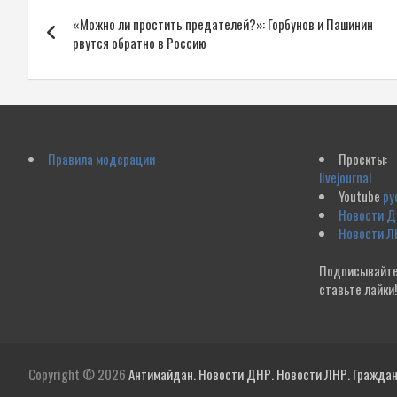
Навигация
«Можно ли простить предателей?»: Горбунов и Пашинин
по
рвутся обратно в Россию
записям
Правила модерации
Проекты:
livejournal
Youtube
ру
Новости 
Новости Л
Подписывайте
ставьте лайки
Copyright © 2026
Антимайдан. Новости ДНР. Новости ЛНР. Гражданс