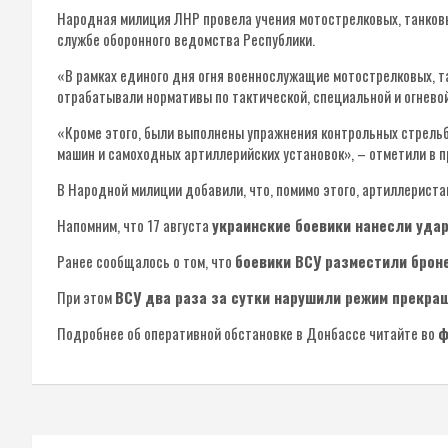
Народная милиция ЛНР провела учения мотострелковых, танковы
службе оборонного ведомства Республики.
«В рамках единого дня огня военнослужащие мотострелковых, 
отрабатывали нормативы по тактической, специальной и огневой
«Кроме этого, были выполнены упражнения контрольных стрельб
машин и самоходных артиллерийских установок», – отметили в п
В Народной милиции добавили, что, помимо этого, артиллериста
Напомним, что 17 августа
украинские боевики нанесли удар
Ранее сообщалось о том, что
боевики ВСУ разместили брон
При этом
ВСУ два раза за сутки нарушили режим прекра
Подробнее об оперативной обстановке в Донбассе читайте во
ф