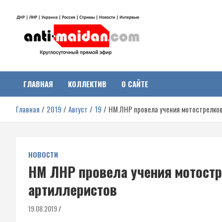
Перейти
к
содержимому
Антимайдан:
На сайте 'Антимайдан' вы найдете самые свежие новости и аналитик
о гражданской войне на Украине, включая события в Новороссии,
ДНР, ЛНР и других регионах.
ГЛАВНАЯ
КОЛЛЕКТИВ
О САЙТЕ
Гражданская война на
Главная
2019
Август
19
НМ ЛНР провела учения мотострелков
Украине
НОВОСТИ
НМ ЛНР провела учения мотостр
артиллеристов
19.08.2019