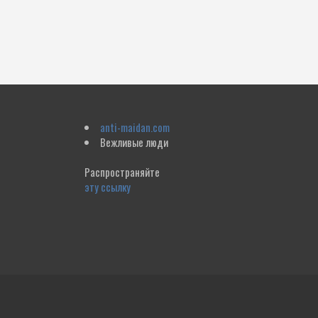
anti-maidan.com
Вежливые люди
Распространяйте
эту ссылку