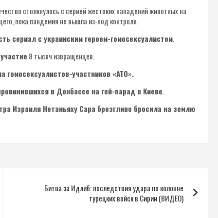
ечество столкнулось с серией жестоких нападений животных на
его, пока пандемия не вышла из-под контроля.
сть сериал с украинским героем-гомосексуалистом
.
 участие
8 тысяч извращенцев.
а гомосексуалистов-участников «АТО».
ровинившихся в Донбассе на гей-парад в Киеве
.
тра Израиля Нетаньяху Сара брезгливо бросила на землю
Битва за Идлиб: последствия удара по колонне
турецких войск в Сирии (ВИДЕО)