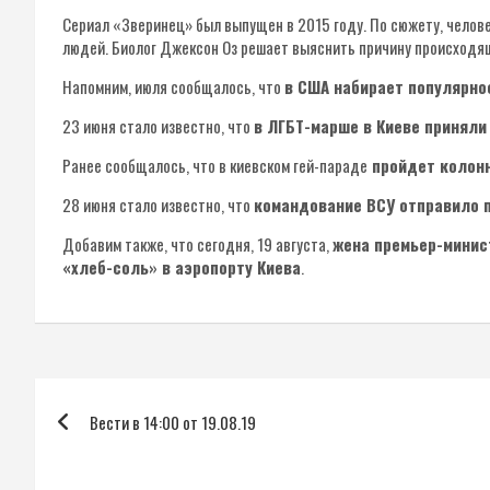
Сериал «Зверинец» был выпущен в 2015 году. По сюжету, челов
людей. Биолог Джексон Оз решает выяснить причину происходящ
Напомним, июля сообщалось, что
в США набирает популярно
23 июня стало известно, что
в ЛГБТ-марше в Киеве приняли
Ранее сообщалось, что в киевском гей-параде
пройдет колонн
28 июня стало известно, что
командование ВСУ отправило п
Добавим также, что сегодня, 19 августа,
жена премьер-минис
«хлеб-соль» в аэропорту Киева
.
Навигация
Вести в 14:00 от 19.08.19
по
записям