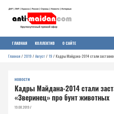
Перейти
к
содержимому
Антимайдан:
На сайте 'Антимайдан' вы найдете самые свежие новости и аналитик
о гражданской войне на Украине, включая события в Новороссии,
ДНР, ЛНР и других регионах.
ГЛАВНАЯ
КОЛЛЕКТИВ
О САЙТЕ
Гражданская война на
Главная
2019
Август
19
Кадры Майдана-2014 стали заставкой
Украине
НОВОСТИ
Кадры Майдана-2014 стали заст
«Зверинец» про бунт животных
19.08.2019