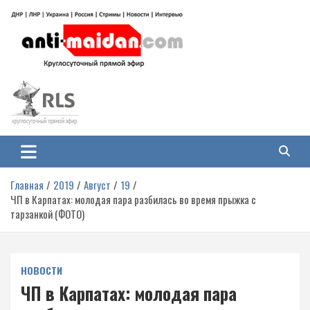
Перейти
к
содержимому
Антимайдан: Гражданская война
На сайте 'Антимайдан' вы найдете самые свежие новости и аналитику о
гражданской войне на Украине, включая события в Новороссии, ДНР,
на Украине
ЛНР и других регионах.
Главная
2019
Август
19
ЧП в Карпатах: молодая пара разбилась во время прыжка с
тарзанкой (ФОТО)
НОВОСТИ
ЧП в Карпатах: молодая пара