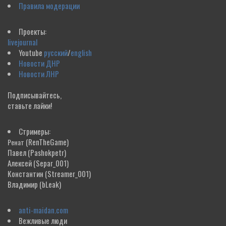
Правила модерации
Проекты:
livejournal
Youtube
русский
/
english
Новости ДНР
Новости ЛНР
Подписывайтесь,
ставьте лайки!
Стримеры:
(RenTheGame)
Ренат
Павел
(Pashokpetr)
Алексей
(Separ_001)
Константин
(Streamer_001)
Владимир
(bLeak)
anti-maidan.com
Вежливые люди