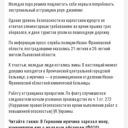
Молодая пара решила пощекотать себе нервы и попробовать
экстремальный аттракцион роуп-джампинг.
Однако уровень безопасности на карпатском курорте не
отвечал элементарным требованиям: во время прыжка трос
оборвался, и двое туристов упали на пешеходную дорожку.
По информации пресс-службы полиции Ивано-Франковской
области, пострадавшими оказались 21-летняя и 26-летний
жители Львовской области.
К счастью, молодые люди остались живы. В настоящий момент
девушка находится в Яремчанской центральной городской
больнице, а мужчина — в реанимационном отделении Ивано-
Франковской областной клинической больницы.
Работу аттракциона прекратили. По факту случившегося
следователи начали уголовное производство по ч. 1 ст. 272
(Нарушение правил безопасности во время выполнения работ с
повышенной опасностью) УК Украины.
Читайте также: В Германии мужчина зарезал жену,
изменившую ему с молодым афганцем (ФОТО)