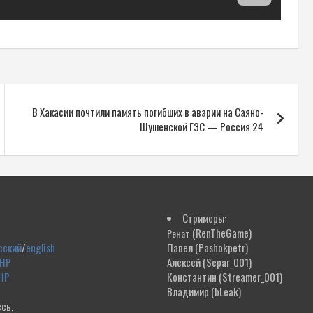
В Хакасии почтили память погибших в аварии на Саяно-
Шушенской ГЭС — Россия 24
Стримеры:
(RenTheGame)
Ренат
сский
/
english
Павел
(Pashokpetr)
ДНР
Алексей
(Separ_001)
НР
Константин
(Streamer_001)
Владимир
(bLeak)
сь,