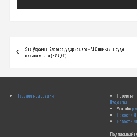
Навигация
Это Украина: блогера, ударившего «АТОшника», в суде
по
облили мочой (ВИДЕО)
записям
Правила модерации
Проекты:
livejournal
Youtube
ру
Новости 
Новости Л
Подписывайте