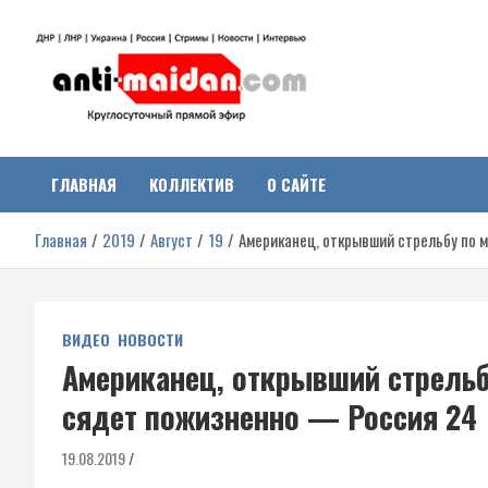
Перейти
к
содержимому
Антимайдан:
На сайте 'Антимайдан' вы найдете самые свежие новости и аналитик
о гражданской войне на Украине, включая события в Новороссии,
ДНР, ЛНР и других регионах.
ГЛАВНАЯ
КОЛЛЕКТИВ
О САЙТЕ
Гражданская война на
Главная
2019
Август
19
Американец, открывший стрельбу по 
Украине
ВИДЕО
НОВОСТИ
Американец, открывший стрельб
сядет пожизненно — Россия 24
19.08.2019