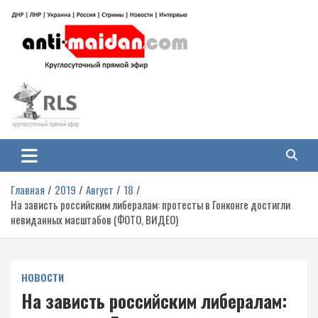
Перейти
к
содержимому
Антимайдан: Гражданская война
На сайте 'Антимайдан' вы найдете самые свежие новости и аналитику о
гражданской войне на Украине, включая события в Новороссии, ДНР,
на Украине
ЛНР и других регионах.
Главная
2019
Август
18
На зависть российским либералам: протесты в Гонконге достигли
невиданных масштабов (ФОТО, ВИДЕО)
НОВОСТИ
На зависть российским либералам: