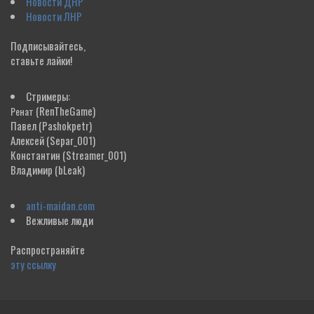
Новости ДНР
Новости ЛНР
Подписывайтесь,
ставьте лайки!
Стримеры:
(RenTheGame)
Ренат
Павел
(Pashokpetr)
Алексей
(Separ_001)
Константин
(Streamer_001)
Владимир
(bLeak)
anti-maidan.com
Вежливые люди
Распространяйте
эту ссылку