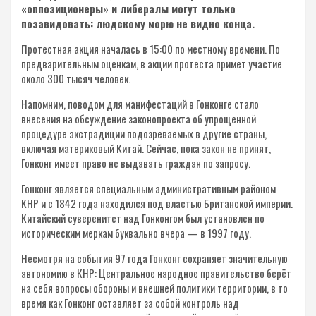
«оппозиционеры» и либералы могут только
позавидовать: людскому морю не видно конца.
Протестная акция началась в 15:00 по местному времени. По
предварительным оценкам, в акции протеста примет участие
около 300 тысяч человек.
Напомним, поводом для манифестаций в Гонконге стало
внесения на обсуждение законопроекта об упрощенной
процедуре экстрадиции подозреваемых в другие страны,
включая материковый Китай. Сейчас, пока закон не принят,
Гонконг имеет право не выдавать граждан по запросу.
Гонконг является специальным административным районом
КНР и с 1842 года находился под властью Британской империи.
Китайский суверенитет над Гонконгом был установлен по
историческим меркам буквально вчера — в 1997 году.
Несмотря на события 97 года Гонконг сохраняет значительную
автономию в КНР: Центральное народное правительство берёт
на себя вопросы обороны и внешней политики территории, в то
время как Гонконг оставляет за собой контроль над