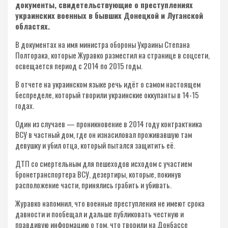
документы, свидетельствующие о преступлениях
украинских военных в бывших Донецкой и Луганской
областях.
В документах на имя министра обороны Украины Степана
Полторака, которые Журавко разместил на странице в соцсети,
освещается период с 2014 по 2015 годы.
В отчете на украинском языке речь идёт о самом настоящем
беспределе, который творили украинские оккупанты в 14-15
годах.
Один из случаев — проникновение в 2014 году контрактника
ВСУ в частный дом, где он изнасиловал проживавшую там
девушку и убил отца, который пытался защитить её.
ДТП со смертельным для пешеходов исходом с участием
бронетранспортера ВСУ, дезертиры, которые, покинув
расположение части, принялись грабить и убивать.
Журавко напомнил, что военные преступления не имеют срока
давности и пообещал и дальше публиковать честную и
правдивую информацию о том, что творили на Донбассе