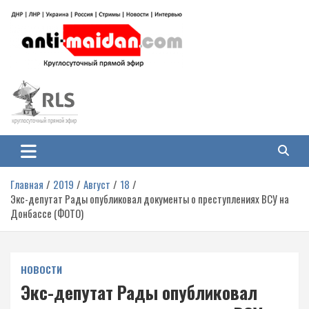
Перейти
к
содержимому
Антимайдан: Гражданская война
На сайте 'Антимайдан' вы найдете самые свежие новости и аналитику о
гражданской войне на Украине, включая события в Новороссии, ДНР,
на Украине
ЛНР и других регионах.
Главная
2019
Август
18
Экс-депутат Рады опубликовал документы о преступлениях ВСУ на
Донбассе (ФОТО)
НОВОСТИ
Экс-депутат Рады опубликовал