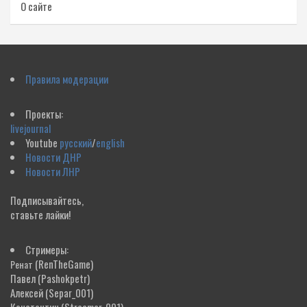
О сайте
Правила модерации
Проекты:
livejournal
Youtube
русский
/
english
Новости ДНР
Новости ЛНР
Подписывайтесь,
ставьте лайки!
Стримеры:
(RenTheGame)
Ренат
Павел
(Pashokpetr)
Алексей
(Separ_001)