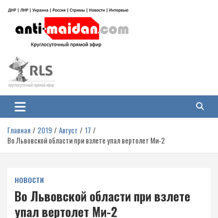
Перейти
к
содержимому
Антимайдан: Гражданская война
На сайте 'Антимайдан' вы найдете самые свежие новости и аналитику о
гражданской войне на Украине, включая события в Новороссии, ДНР,
на Украине
ЛНР и других регионах.
Главная
2019
Август
17
Во Львовской области при взлете упал вертолет Ми-2
НОВОСТИ
Во Львовской области при взлете
упал вертолет Ми-2