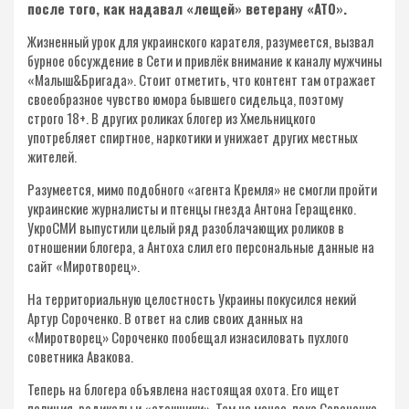
после того, как надавал «лещей» ветерану «АТО».
Жизненный урок для украинского карателя, разумеется, вызвал
бурное обсуждение в Сети и привлёк внимание к каналу мужчины
«Малыш&Бригада». Стоит отметить, что контент там отражает
своеобразное чувство юмора бывшего сидельца, поэтому
строго 18+. В других роликах блогер из Хмельницкого
употребляет спиртное, наркотики и унижает других местных
жителей.
Разумеется, мимо подобного «агента Кремля» не смогли пройти
украинские журналисты и птенцы гнезда Антона Геращенко.
УкроСМИ выпустили целый ряд разоблачающих роликов в
отношении блогера, а Антоха слил его персональные данные на
сайт «Миротворец».
На территориальную целостность Украины покусился некий
Артур Сороченко. В ответ на слив своих данных на
«Миротворец» Сороченко пообещал изнасиловать пухлого
советника Авакова.
Теперь на блогера объявлена настоящая охота. Его ищет
полиция, радикалы и «атошники». Тем не менее, пока Сороченко