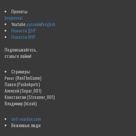
Проекты:
livejournal
Youtube
русский
/
english
Новости ДНР
Новости ЛНР
Подписывайтесь,
ставьте лайки!
Стримеры:
(RenTheGame)
Ренат
Павел
(Pashokpetr)
Алексей
(Separ_001)
Константин
(Streamer_001)
Владимир
(bLeak)
anti-maidan.com
Вежливые люди