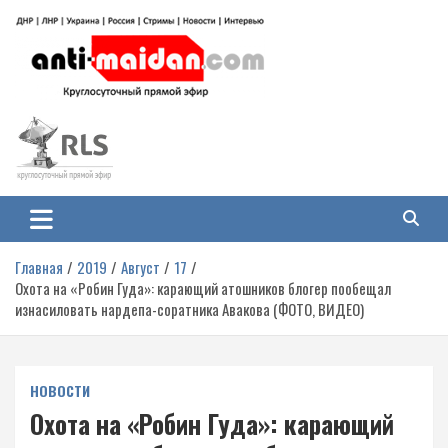
Перейти
к
содержимому
Антимайдан: Гражданская война
На сайте 'Антимайдан' вы найдете самые свежие новости и аналитику о
гражданской войне на Украине, включая события в Новороссии, ДНР,
на Украине
ЛНР и других регионах.
Главная
2019
Август
17
Охота на «Робин Гуда»: карающий атошников блогер пообещал
изнасиловать нардепа-соратника Авакова (ФОТО, ВИДЕО)
НОВОСТИ
Охота на «Робин Гуда»: карающий