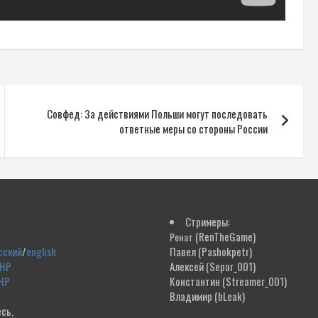
Совфед: За действиями Польши могут последовать
ответные меры со стороны России
Стримеры:
(RenTheGame)
Ренат
сский
/
english
Павел
(Pashokpetr)
ДНР
Алексей
(Separ_001)
НР
Константин
(Streamer_001)
Владимир
(bLeak)
сь,