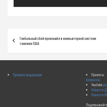
Навигация
Глобальный сбой произошёл в компьютерной системе
по
таможни США
записям
Правила модерации
Проекты:
livejournal
Youtube
ру
Новости 
Новости Л
Подписывайте