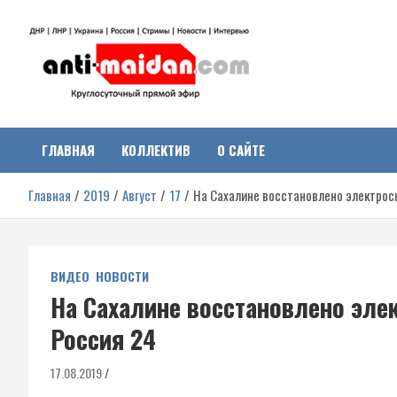
Перейти
к
содержимому
Антимайдан:
На сайте 'Антимайдан' вы найдете самые свежие новости и аналитик
о гражданской войне на Украине, включая события в Новороссии,
ДНР, ЛНР и других регионах.
ГЛАВНАЯ
КОЛЛЕКТИВ
О САЙТЕ
Гражданская война на
Главная
2019
Август
17
На Сахалине восстановлено электрос
Украине
ВИДЕО
НОВОСТИ
На Сахалине восстановлено эле
Россия 24
17.08.2019