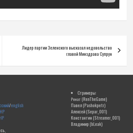
Лидер партии Зеленского высказал недовольство
главой Минздрава Супрун
Стримеры:
(RenTheGame)
Ренат
сский
/
english
Павел
(Pashokpetr)
ДНР
Алексей
(Separ_001)
НР
Константин
(Streamer_001)
Владимир
(bLeak)
сь,