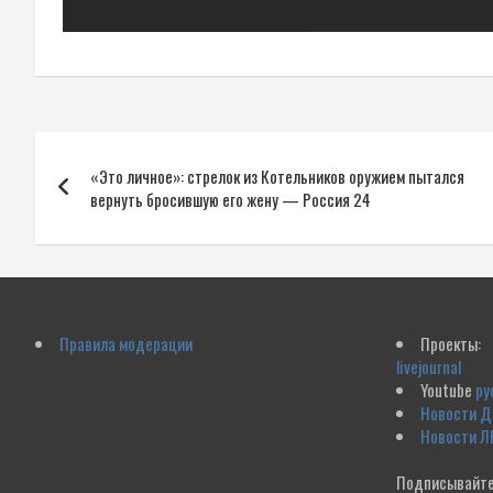
Навигация
«Это личное»: стрелок из Котельников оружием пытался
по
вернуть бросившую его жену — Россия 24
записям
Правила модерации
Проекты:
livejournal
Youtube
ру
Новости 
Новости Л
Подписывайте