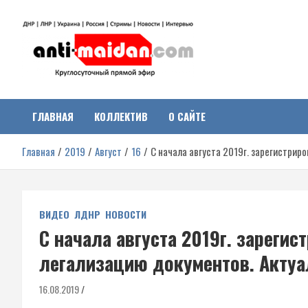
Перейти
к
содержимому
Антимайдан:
На сайте 'Антимайдан' вы найдете самые свежие новости и аналитик
о гражданской войне на Украине, включая события в Новороссии,
ДНР, ЛНР и других регионах.
ГЛАВНАЯ
КОЛЛЕКТИВ
О САЙТЕ
Гражданская война на
Главная
2019
Август
16
С начала августа 2019г. зарегистриро
Украине
ВИДЕО
ЛДНР
НОВОСТИ
С начала августа 2019г. зарегис
легализацию документов. Актуал
16.08.2019