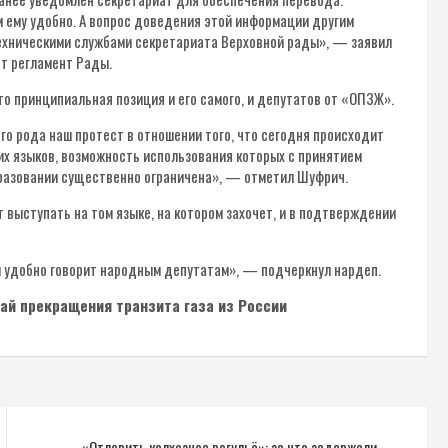
м ему удобно. А вопрос доведения этой информации другим
ехническими службами секретариата Верховной рады», — заявил
ет регламент Рады.
о принципиальная позиция и его самого, и депутатов от «ОПЗЖ».
го рода наш протест в отношении того, что сегодня происходит
гих языков, возможность использования которых с принятием
образовании существенно ограничена», — отметил Шуфрич.
 выступать на том языке, на котором захочет, и в подтверждении
ом удобно говорит народным депутатам», — подчеркнул нардеп.
чай прекращения транзита газа из России
«Отловить колхозное рогульё»: за что задержали