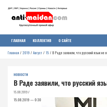
Перейти
к
содержимому
Антимайдан:
На сайте 'Антимайдан' вы найдете самые свежие новости и аналитик
о гражданской войне на Украине, включая события в Новороссии,
ДНР, ЛНР и других регионах.
ГЛАВНАЯ
КОЛЛЕКТИВ
О САЙТЕ
Гражданская война на
Главная
2019
Август
15
В Раде заявили, что русский язык не
Украине
НОВОСТИ
В Раде заявили, что русский яз
15.08.2019
15.08.2019 — 0:30