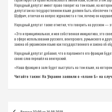
Народный депутат имеет право говорит на том языке, на которо
депутатам на государственном языке должен быть обеспечен т
Шуфрич, отвечая на вопрос журналиста о том, почему он наруша
Народный депутат также отметил, что говорить на русском — эт
«Это и принципиальная, и моя собственная инициатива, это свое
в сфере использования русского, венгерского, румынского и дру
закона об украинском языке как государственного и закона об 
Народный депутат добавил, что в парламенте его фракция будет
своих слов перешёл на венгерский.
«Наша фракция в зале будет выступать на том языке, на котор
Читайте также: На Украине заявили о «плане Б» на слу
Навигация
Вести в 23:00 от 14.08.2019