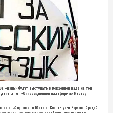
 жизнь» будут выступать в Верховной раде на том
й депутат от «Оппозиционной платформы» Нестор
ык, который прописан в 10 статье Конституции. Верховной радой
ранее уведомлен секретариат для обеспечения перевода.