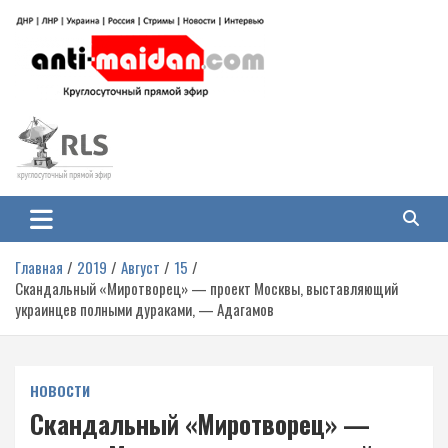
Перейти
к
содержимому
Антимайдан: Гражданская война
На сайте 'Антимайдан' вы найдете самые свежие новости и аналитику о
гражданской войне на Украине, включая события в Новороссии, ДНР,
на Украине
ЛНР и других регионах.
Главная
2019
Август
15
Скандальный «Миротворец» — проект Москвы, выставляющий
украинцев полными дураками, — Адагамов
НОВОСТИ
Скандальный «Миротворец» —