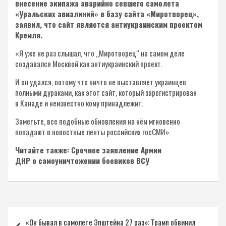
внесение экипажа аварийно севшего самолета
«Уральских авиалиний» в базу сайта «Миротворец»,
заявил, что сайт является антиукраинским проектом
Кремля.
«Я уже не раз слышал, что „Миротворец“ на самом деле
создавался Москвой как антиукраинский проект.
И он удался, потому что ничто не выставляет украинцев
полными дураками, как этот сайт, который зарегистрирован
в Канаде и неизвестно кому принадлежит.
Заметьте, все подобные обновления на нём мгновенно
попадают в новостные ленты российских госСМИ».
Читайте также: Срочное заявление Армии
ДНР о самоуничтожении боевиков ВСУ
Навигация
«Он бывал в самолете Эпштейна 27 раз»: Трамп обвинил