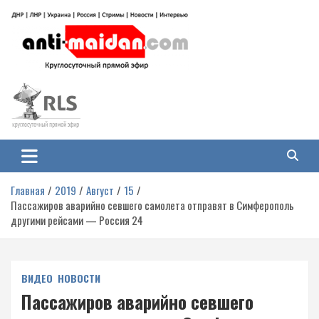
Перейти
к
содержимому
Антимайдан: Гражданская война
На сайте 'Антимайдан' вы найдете самые свежие новости и аналитику о
гражданской войне на Украине, включая события в Новороссии, ДНР,
на Украине
ЛНР и других регионах.
Главная
2019
Август
15
Пассажиров аварийно севшего самолета отправят в Симферополь
другими рейсами — Россия 24
ВИДЕО
НОВОСТИ
Пассажиров аварийно севшего